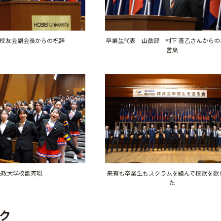
 校友会副会長からの祝辞
卒業生代表 山岳部 村下 善乙さんからの
言葉
来賓も卒業生もスクラムを組んで校歌を歌
法政大学校歌斉唱
た
ク