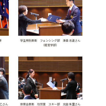
辞
学生特別表彰 フェンシング部 津森 志道さん
（経営学部）
体育会表彰 功労賞 スキー部 太田 朱里さん
乙さん