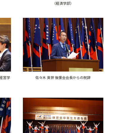
（経済学部）
佐々木 英世 後援会会長からの祝辞
経営学