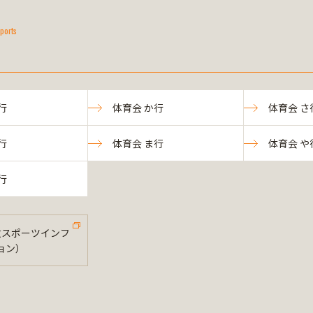
ports
行
体育会 か行
体育会 さ
行
体育会 ま行
体育会 や
行
法政スポーツインフ
ョン）