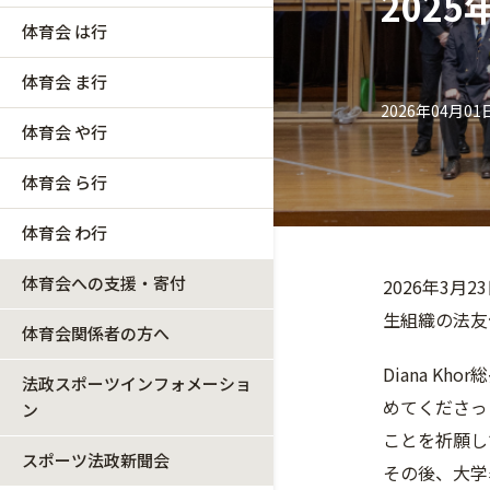
202
体育会 は行
体育会 ま行
2026年04月01
体育会 や行
体育会 ら行
体育会 わ行
体育会への支援・寄付
2026年3
生組織の法友
体育会関係者の方へ
Diana 
法政スポーツインフォメーショ
めてくださっ
ン
ことを祈願し
スポーツ法政新聞会
その後、大学