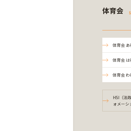
体育会
S
体育会 あ
体育会 は
体育会 わ
HSI（
ォメーシ