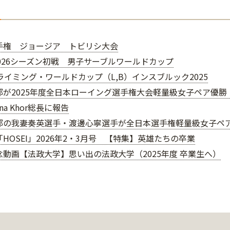
手権 ジョージア トビリシ大会
-2026シーズン初戦 男子サーブルワールドカップ
クライミング・ワールドカップ（L,B）インスブルック2025
部が2025年度全日本ローイング選手権大会軽量級女子ペア優
na Khor総長に報告
部の我妻奏英選手・渡邊心寧選手が全日本選手権軽量級女子ペ
HOSEI」2026年2・3月号 【特集】英雄たちの卒業
念動画【法政大学】思い出の法政大学（2025年度 卒業生へ）