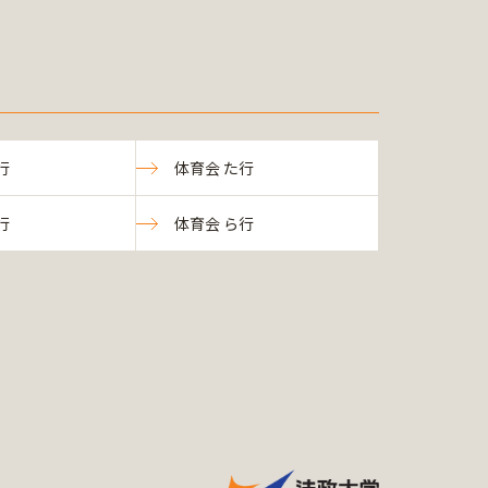
行
体育会 た行
行
体育会 ら行