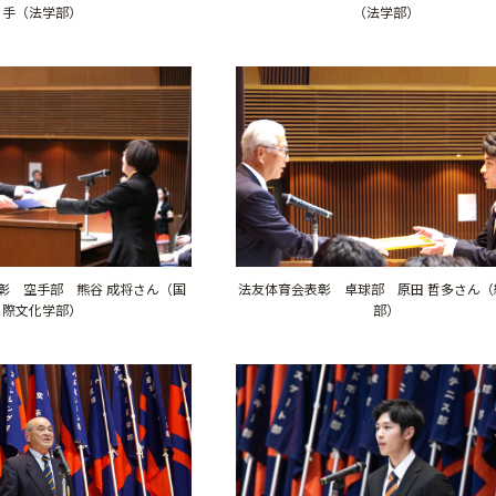
手（法学部）
（法学部）
表彰 空手部 熊谷 成将さん（国
法友体育会表彰 卓球部 原田 哲多さん（
際文化学部）
部）