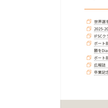
世界選
2025
IFSC
ボート
勝をDia
ボート
広報誌「
卒業記