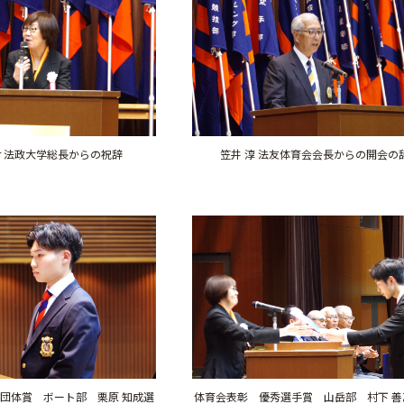
Khor 法政大学総長からの祝辞
笠井 淳 法友体育会会長からの開会の
団体賞 ボート部 栗原 知成選
体育会表彰 優秀選手賞 山岳部 村下 善