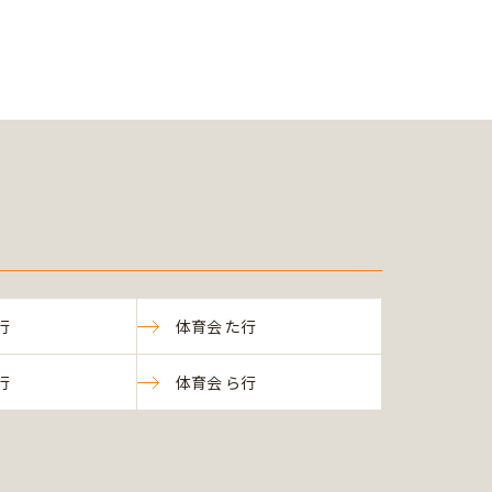
行
体育会 た行
行
体育会 ら行