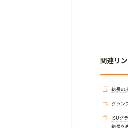
関連リン
総長の
グランプ
ISU
総長を