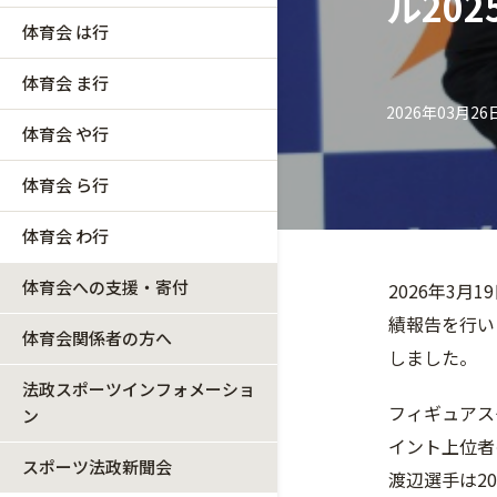
ル202
体育会 は行
体育会 ま行
2026年03月26
体育会 や行
体育会 ら行
体育会 わ行
体育会への支援・寄付
2026年3月
績報告を行い
体育会関係者の方へ
しました。
法政スポーツインフォメーショ
フィギュアス
ン
イント上位者
スポーツ法政新聞会
渡辺選手は2