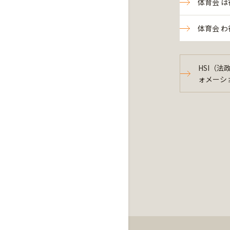
体育会 は
体育会 わ
HSI（
ォメーシ