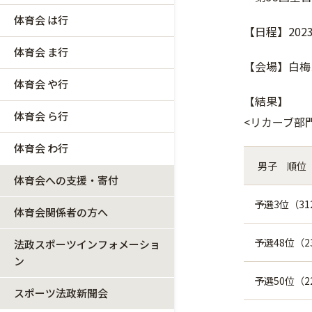
体育会 は行
【日程】202
体育会 ま行
【会場】白梅
体育会 や行
【結果】
体育会 ら行
<リカーブ部
体育会 わ行
男子 順位
体育会への支援・寄付
予選3位（31
体育会関係者の方へ
予選48位（2
法政スポーツインフォメーショ
ン
予選50位（2
スポーツ法政新聞会