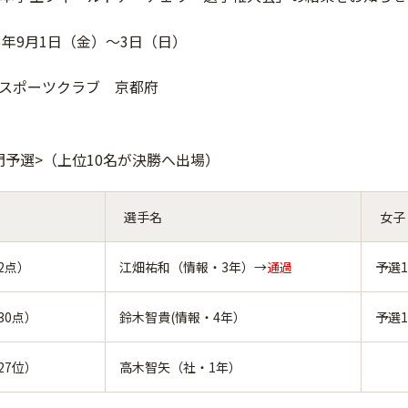
3年9月1日（金）～3日（日）
スポーツクラブ 京都府
門予選>（上位10名が決勝へ出場）
選手名
女子
2点）
江畑祐和（情報・3年）→
通過
予選1
30点）
鈴木智貴(情報・4年）
予選1
27位）
高木智矢（社・1年）