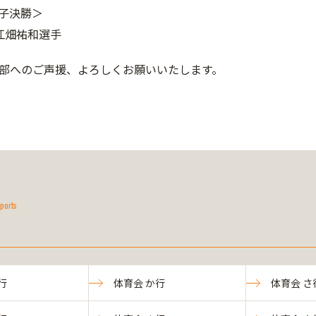
子決勝＞
江畑祐和選手
部へのご声援、よろしくお願いいたします。
ports
行
体育会 か行
体育会 さ