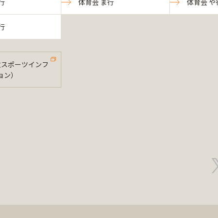
行
体育会 ま行
体育会 や
行
法政スポーツインフ
ョン）