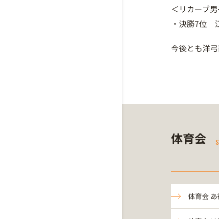
＜リカーブ男
・決勝7位 
今後とも洋弓
体育会
S
体育会 あ