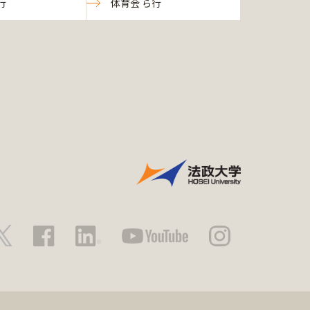
行
体育会 ら行