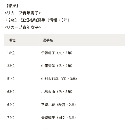
【結果】
<リカーブ青年男子>
・24位 江畑祐和選手（情報・3年）
<リカーブ青年女子>
順位
選手名
18位
伊藤靖子（文・3年）
33位
中里清美（法・2年）
51位
中村未彩季（CD・3年）
63位
小島未由（法・3年）
64位
宮崎小春（経営・2年）
74位
矢崎統子（国文・3年）