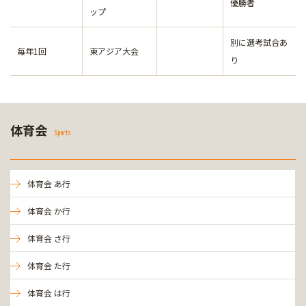
優勝者
ップ
別に選考試合あ
毎年1回
東アジア大会
り
体育会
Sports
体育会 あ行
体育会 か行
体育会 さ行
体育会 た行
体育会 は行