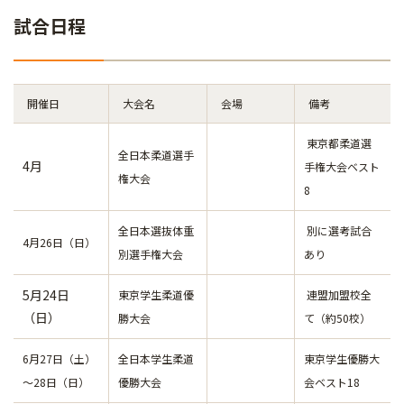
試合日程
開催日
大会名
会場
備考
東京都柔道選
全日本柔道選手
4月
手権大会ベスト
権大会
8
全日本選抜体重
別に選考試合
4月26日（日）
別選手権大会
あり
5月24日
東京学生柔道優
連盟加盟校全
（日）
勝大会
て（約50校）
6月27日（土）
全日本学生柔道
東京学生優勝大
～28日（日）
優勝大会
会ベスト18