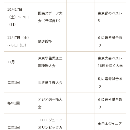
10月17日
国民スポーツ大
東京都のベスト
（土）～19日
会（予選含む）
5
（月）
11月7日（土）
別に選考試合あ
講道館杯
～８日（日）
り
東京学生柔道二
東京大会ベスト
11月
部優勝大会
16校を除く大学
別に選考試合あ
毎年1回
世界選手権大会
り
アジア選手権大
別に選考試合あ
毎年1回
会
り
ＪＯＣジュニア
全日本ジュニア
毎年1回
オリンピックカ