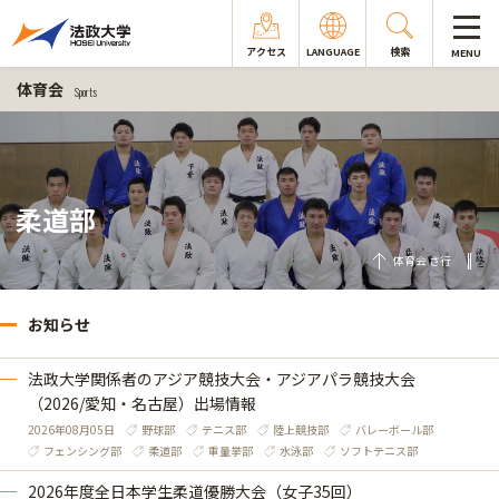
アクセス
LANGUAGE
検索
MENU
体育会
Sports
柔道部
体育会 さ行
お知らせ
法政大学関係者のアジア競技大会・アジアパラ競技大会
（2026/愛知・名古屋）出場情報
2026年08月05日
野球部
テニス部
陸上競技部
バレーボール部
フェンシング部
柔道部
重量挙部
水泳部
ソフトテニス部
2026年度全日本学生柔道優勝大会（女子35回）