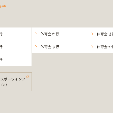
ports
行
体育会 か行
体育会 さ
行
体育会 ま行
体育会 や
行
法政スポーツインフ
ョン）