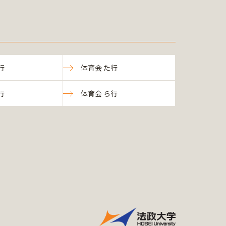
行
体育会 た行
行
体育会 ら行