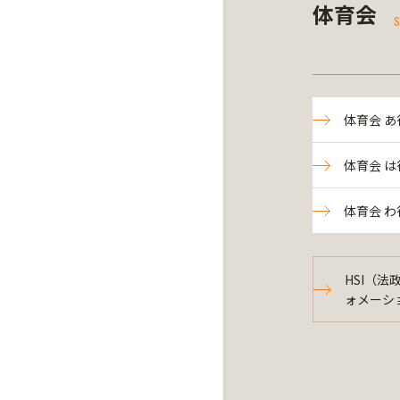
体育会
S
体育会 あ
体育会 は
体育会 わ
HSI（
ォメーシ