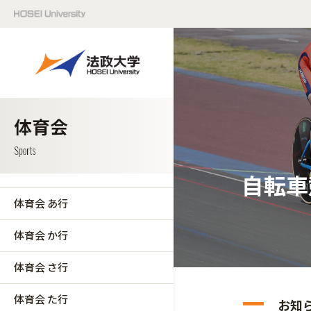
自転車
体育会 あ行
体育会 か行
体育会 さ行
体育会 た行
お知