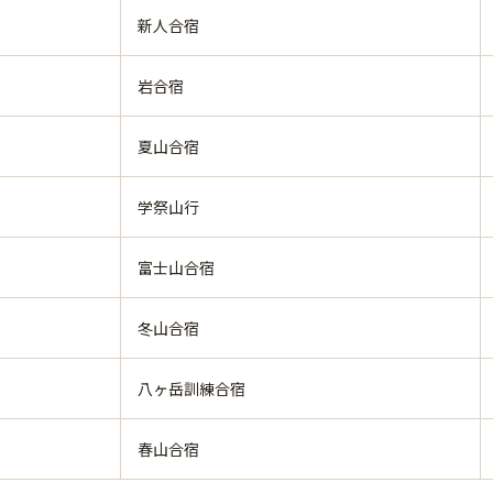
新人合宿
岩合宿
夏山合宿
学祭山行
富士山合宿
冬山合宿
八ヶ岳訓練合宿
春山合宿