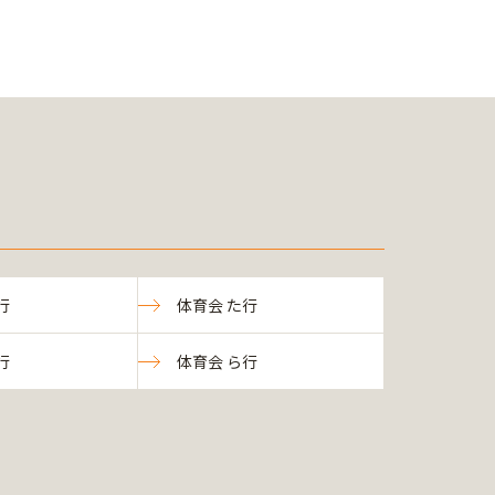
行
体育会 た行
行
体育会 ら行