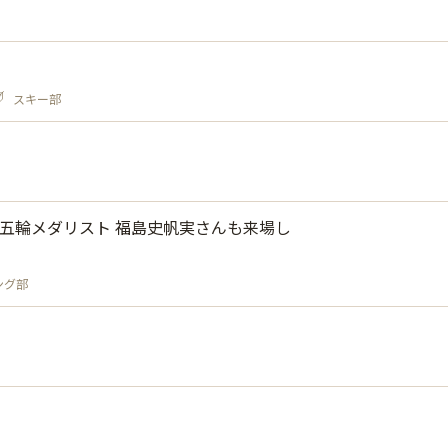
スキー部
G・五輪メダリスト 福島史帆実さんも来場し
ング部