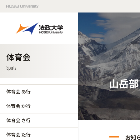
山岳部
体育会 あ行
体育会 か行
体育会 さ行
体育会 た行
お知