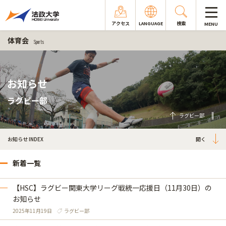
アクセス
LANGUAGE
検索
MENU
体育会
Sports
お知らせ
ラグビー部
ラグビー部
お知らせ INDEX
新着一覧
【HSC】ラグビー関東大学リーグ戦統一応援日（11月30日）の
お知らせ
2025年11月19日
ラグビー部