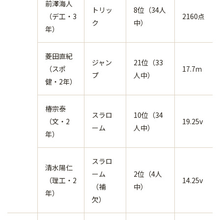
前澤海人
トリッ
8位（34人
（デ工・3
2160点
ク
中）
年）
菱田直紀
ジャン
21位（33
（スポ
17.7ｍ
プ
人中）
健・2年）
椿宗泰
スラロ
10位（34
（文・2
19.25v
ーム
人中）
年）
スラロ
清水陽仁
ーム
2位（4人
（理工・2
14.25v
（補
中）
年）
欠）