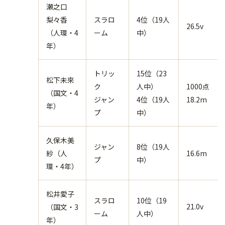
瀬之口
梨々香
スラロ
4位（19人
26.5v
（人環・4
ーム
中）
年）
トリッ
15位（23
松下未來
ク
人中）
1000点
（国文・4
ジャン
4位（19人
18.2m
年）
プ
中）
久保木美
ジャン
8位（19人
紗（人
16.6m
プ
中）
環・4年）
松井愛子
スラロ
10位（19
21.0v
（国文・3
ーム
人中）
年）