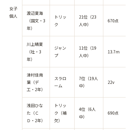
女子
渡辺夏海
個人
トリッ
21位（23
（国文・3
670点
ク
人中）
年）
川上晴夏
ジャン
11位（19
（社・3
13.7m
プ
人中）
年）
津村佳南
スラロ
7位（19人
葉（デ
22v
ーム
中）
工・2年）
浅田ひな
トリッ
4位（6人
た（Ｃ
ク（補
690点
中）
Ｄ・2年）
欠）