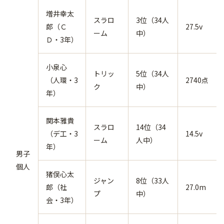
増井幸太
スラロ
3位（34人
郎（Ｃ
27.5v
ーム
中）
Ｄ・3年）
小泉心
トリッ
5位（34人
（人環・3
2740点
ク
中）
年）
関本雅貴
スラロ
14位（34
（デ工・3
14.5v
ーム
人中）
年）
男子
個人
猪俣心太
ジャン
8位（33人
郎（社
27.0m
プ
中）
会・3年）