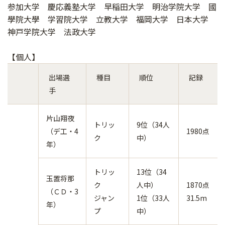
参加大学 慶応義塾大学 早稲田大学 明治学院大学 國
學院大學 学習院大学 立教大学 福岡大学 日本大学
神戸学院大学 法政大学
【個人】
出場選
種目
順位
記録
手
片山翔夜
トリッ
9位（34人
（デ工・4
1980点
ク
中）
年）
トリッ
13位（34
玉置将那
ク
人中）
1870点
（ＣＤ・3
ジャン
1位（33人
31.5m
年）
プ
中）