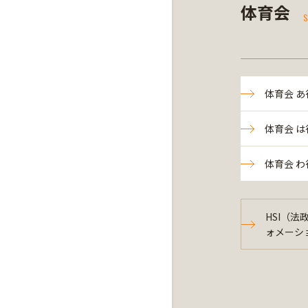
体育会
S
体育会 あ
体育会 は
体育会 わ
HSI（
ォメーシ