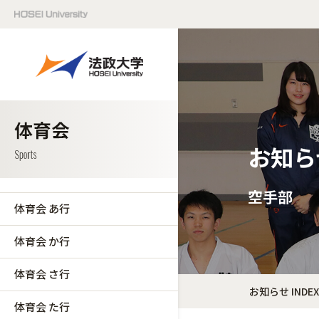
お知ら
空手部
体育会 あ行
体育会 か行
体育会 さ行
お知らせ INDEX
体育会 た行