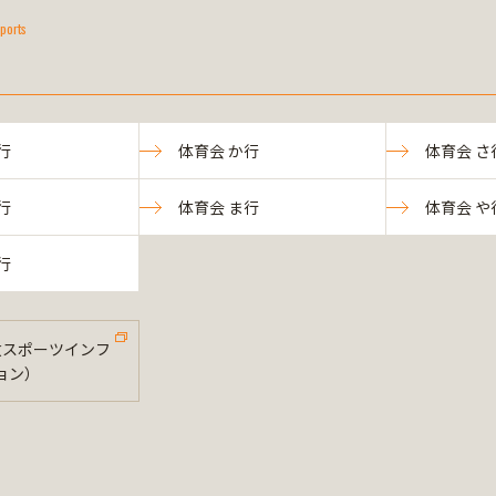
ports
行
体育会 か行
体育会 さ
行
体育会 ま行
体育会 や
行
法政スポーツインフ
ョン）