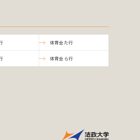
行
体育会 た行
行
体育会 ら行