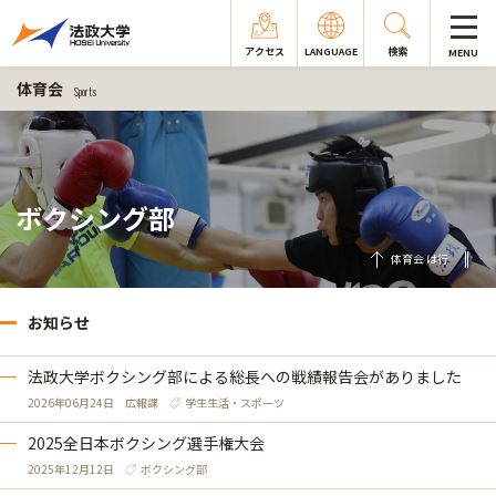
アクセス
LANGUAGE
検索
MENU
体育会
Sports
ボクシング部
体育会 は行
お知らせ
法政大学ボクシング部による総長への戦績報告会がありました
2026年06月24日
広報課
学生生活・スポーツ
2025全日本ボクシング選手権大会
2025年12月12日
ボクシング部