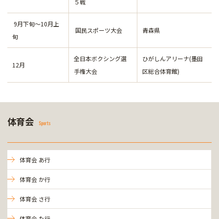
５戦
9月下旬～10月上
国民スポーツ大会
青森県
旬
全日本ボクシング選
ひがしんアリーナ(墨田
12月
手権大会
区総合体育館)
体育会
Sports
体育会 あ行
体育会 か行
体育会 さ行
体育会 た行