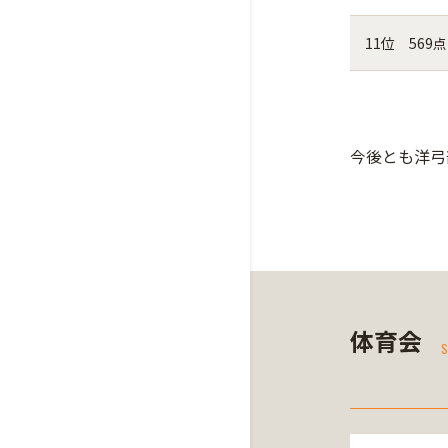
11位 569点
今後とも洋弓
体育会
S