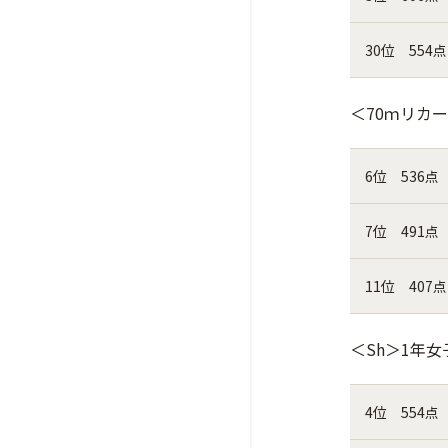
30位 554点
＜70ｍリカ
6位 536点
7位 491点
11位 407点
＜Sh＞1年女
4位 554点