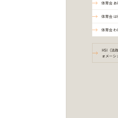
体育会 あ
体育会 は
体育会 わ
HSI（
ォメーシ