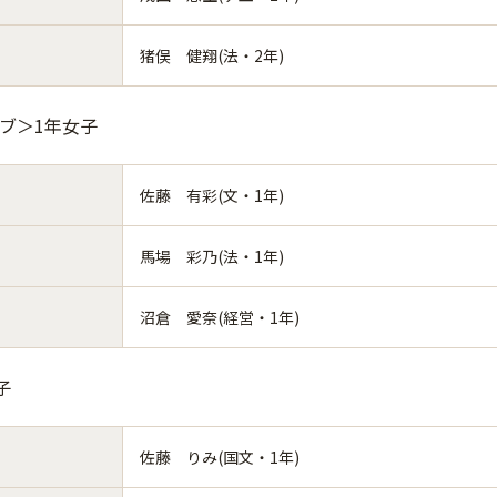
猪俣 健翔(法・2年)
ーブ＞1年女子
佐藤 有彩(文・1年)
馬場 彩乃(法・1年)
沼倉 愛奈(経営・1年)
子
佐藤 りみ(国文・1年)