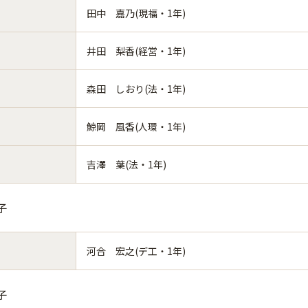
田中 嘉乃(現福・1年)
井田 梨香(経営・1年)
森田 しおり(法・1年)
鯨岡 風香(人環・1年)
吉澤 葉(法・1年)
子
河合 宏之(デ工・1年)
子