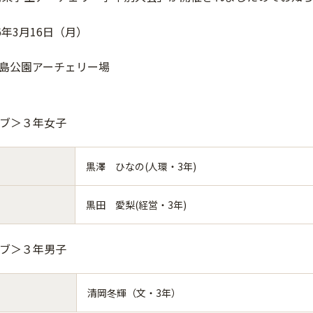
6年3月16日（月）
島公園アーチェリー場
ーブ＞３年女子
黒澤 ひなの(人環・3年)
黒田 愛梨(経営・3年)
ーブ＞３年男子
清岡冬輝（文・3年）