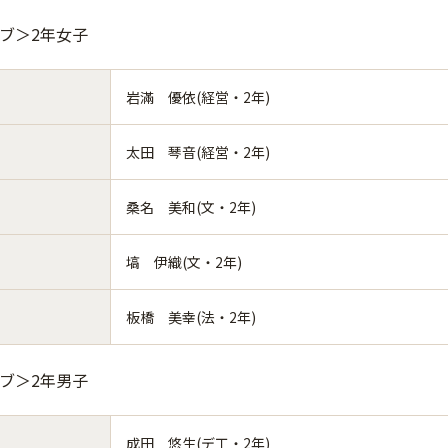
ーブ＞2年女子
岩滿 優依(経営・2年)
太田 琴音(経営・2年)
桑名 美和(文・2年)
塙 伊織(文・2年)
板橋 美幸(法・2年)
ーブ＞2年男子
成田 悠生(デ工・2年)