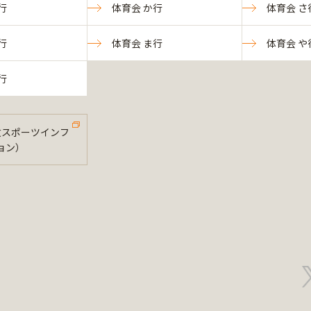
行
体育会 か行
体育会 さ
行
体育会 ま行
体育会 や
行
法政スポーツインフ
ョン）