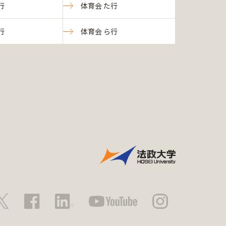
行
体育会 た行
行
体育会 ら行