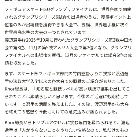
フィギュアスケートISUグランプリファイナルは、世界各国で開催
されるグランプリシリーズ6試合の出場者のうち、獲得ポイント上
位者のみが出場権を獲得できる大会で、五輪、世界選手権に次ぐ
世界最高水準の大会の一つとされています。
渡辺選手は2025年10月に行われたグランプリシリーズ第2戦中国大
会で第3位、11月の第5戦アメリカ大会で第2位となり、グランプリ
ファイナルへの出場権を獲得。12月のファイナルでは総合6位の成
績を収めました。
まず、スケート部フィギュア部門の竹内監督よりご挨拶と渡辺選
手の法政大学入学以来の各大会での戦績のご紹介がありました。
Khor総長は、「知名度と競技レベルが高い競技で結果を出してこ
られたことは素晴らしいと思います。今後のご活躍にも期待して
います」と選手の活躍を称えました。その後、渡辺選手から大会
を終えての感想や今後に向けての意気込みが語られました。
Khor総長からトリプルアクセルに挑む理由を尋ねられると、渡辺
選手は「人がやらないことをやりたい性格なので、私だけのもの