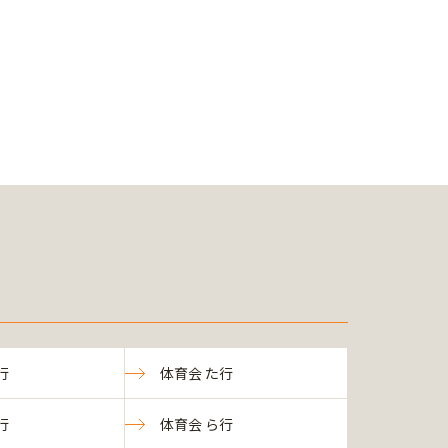
行
体育会 た行
行
体育会 ら行