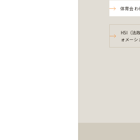
体育会 わ
HSI（
ォメーシ