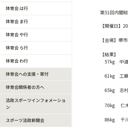
体育会 は行
第51回内閣
体育会 ま行
【開催日】20
体育会 や行
【会場】堺市
体育会 ら行
【結果】
体育会 わ行
57kg 中
体育会への支援・寄付
61kg 工
体育会関係者の方へ
65kg 志
法政スポーツインフォメーショ
70kg 
ン
86kg 
スポーツ法政新聞会