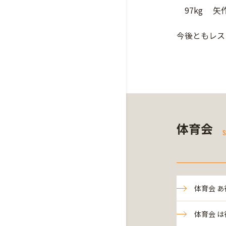
97kg 矢
今後ともレス
体育会
S
体育会 あ
体育会 は