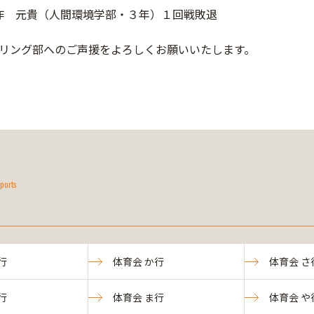
作 元貴（人間環境学部・３年）１回戦敗退
リング部へのご声援をよろしくお願いいたします。
ports
行
体育会 か行
体育会 さ
行
体育会 ま行
体育会 や