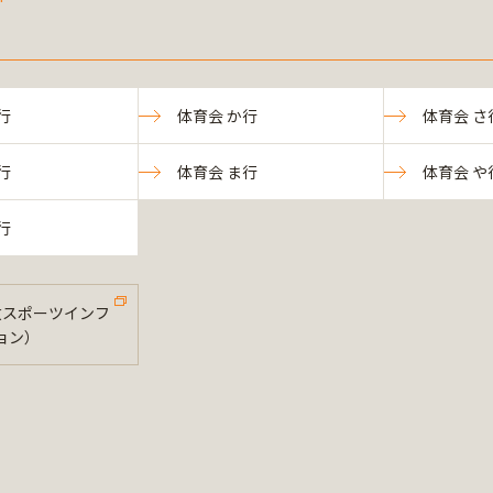
行
体育会 か行
体育会 さ
行
体育会 ま行
体育会 や
行
法政スポーツインフ
ョン）