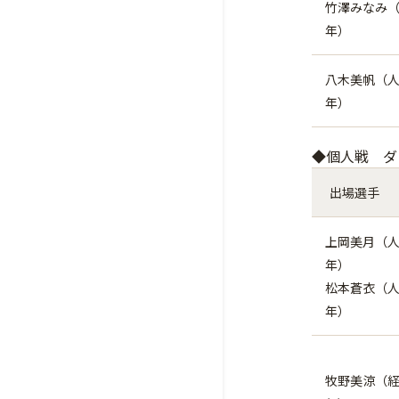
竹澤みなみ（
年）
八木美帆（人
年）
◆個人戦 ダ
出場選手
上岡美月（人
年）
松本蒼衣（人
年）
牧野美涼（経