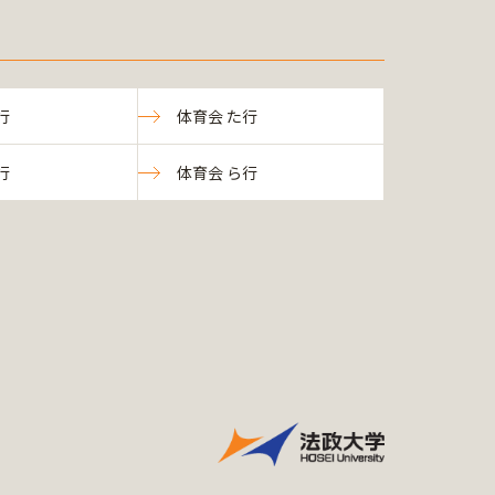
行
体育会 た行
行
体育会 ら行