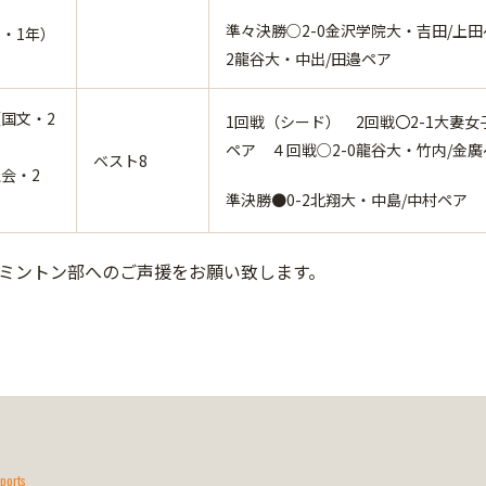
準々決勝○2-0金沢学院大・吉田/上田
・1年）
2龍谷大・中出/田邉ペア
国文・2
1回戦（シード） 2回戦〇2-1大妻女
ペア ４回戦○2-0龍谷大・竹内/金廣
ベスト8
会・2
準決勝●0-2北翔大・中島/中村ペア
ミントン部へのご声援をお願い致します。
ports