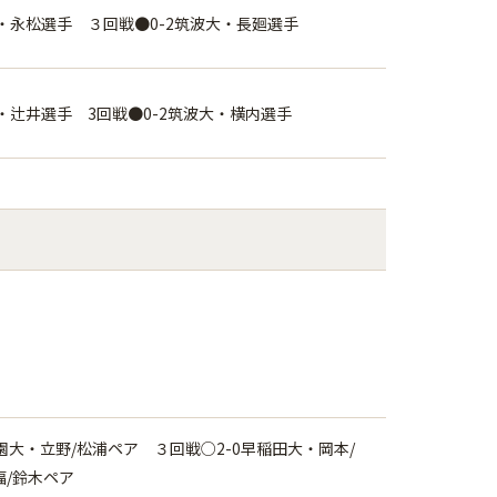
大・永松選手 ３回戦●0-2筑波大・長廻選手
・辻井選手 3回戦●0-2筑波大・横内選手
園大・立野/松浦ペア ３回戦○2-0早稲田大・岡本/
福/鈴木ペア