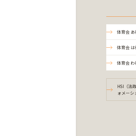
体育会 あ
体育会 は
体育会 わ
HSI（
ォメーシ