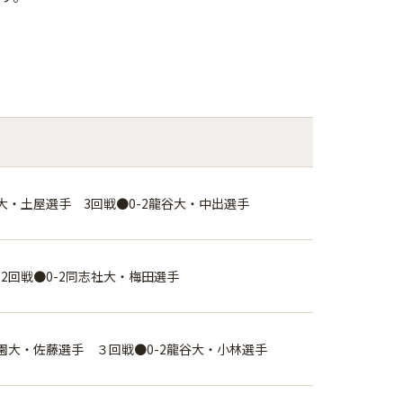
田大・土屋選手 3回戦●0-2龍谷大・中出選手
 2回戦●0-2同志社大・梅田選手
学園大・佐藤選手 ３回戦●0-2龍谷大・小林選手