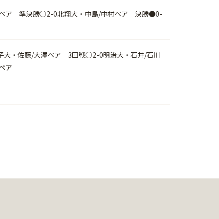
ペア 準決勝○2-0北翔大・中島/中村ペア 決勝●0-
子大・佐藤/大澤ペア 3回戦○2-0明治大・石井/石川
ペア