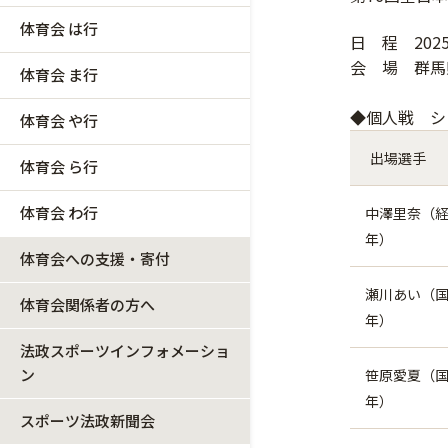
体育会 は行
日 程 202
会 場 群馬
体育会 ま行
◆個人戦 
体育会 や行
出場選手
体育会 ら行
体育会 わ行
中澤里奈（経
年）
体育会への支援・寄付
瀬川あい（国
体育会関係者の方へ
年）
法政スポーツインフォメーショ
ン
笹原愛夏（国
年）
スポーツ法政新聞会