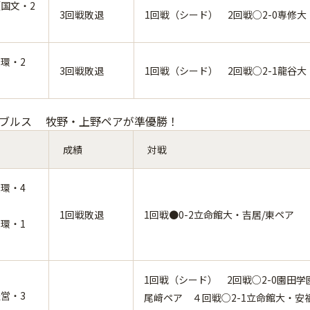
国文・2
3回戦敗退
1回戦（シード） 2回戦○2-0専修
環・2
3回戦敗退
1回戦（シード） 2回戦○2-1龍谷大
ブルス 牧野・上野ペアが準優勝！
成績
対戦
環・4
1回戦敗退
1回戦●0-2立命館大・吉居/東ペア
環・1
1回戦（シード） 2回戦○2-0園田学
営・3
尾﨑ペア ４回戦○2-1立命館大・安