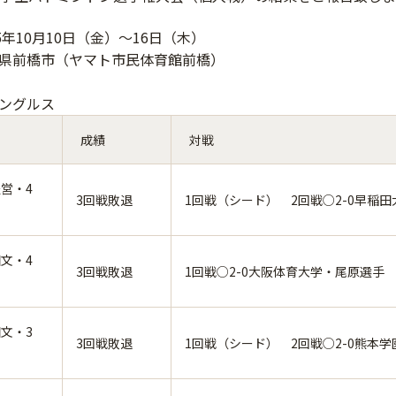
5年10月10日（金）～16日（木）
県前橋市（ヤマト市民体育館前橋）
シングルス
成績
対戦
営・4
3回戦敗退
1回戦（シード） 2回戦○2-0早稲
文・4
3回戦敗退
1回戦○2-0大阪体育大学・尾原選手
文・3
3回戦敗退
1回戦（シード） 2回戦○2-0熊本