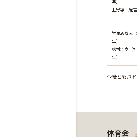
年）
上野凛（経営
竹澤みなみ（
年）
橋村羽奏（社
年）
今後ともバド
体育会
S