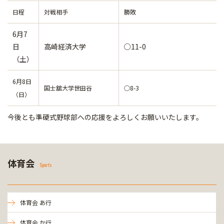
日程
対戦相手
勝敗
6月7
日
高崎経済大学
○11-0
（土）
6月8日
国士舘大学世田谷
○8-3
（日）
今後とも準硬式野球部への応援をよろしくお願いいたします。
体育会
Sports
体育会 あ行
体育会 か行