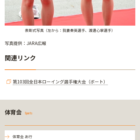
表彰式写真（左から：我妻奏英選手、渡邊心寧選手）
写真提供：JARA広報
関連リンク
第103回全日本ローイング選手権大会（ボート）
体育会
Sports
体育会 あ行