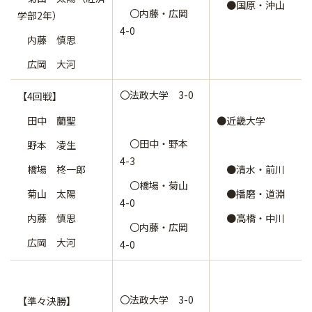
●国原・沖山
〇内藤・広岡
学部2年）
4-0
内藤 慎思
広岡 大河
〇法政大学 3-0
【4回戦】
田中 蘭聖
●近畿大学
〇田中・野本
野本 凌生
4-3
橋場 柊一郎
●清水・前川
〇橋場・菊山
菊山 太陽
●播磨・道淵
4-0
内藤 慎思
●高橋・中川
〇内藤・広岡
広岡 大河
4-0
〇法政大学 3-0
【準々決勝】