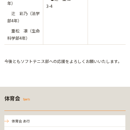
年）
3-4
辻 彩乃（法学
部4年）
重松 凛（生命
科学部4年）
今後ともソフトテニス部への応援をよろしくお願いいたします。
体育会
Sports
体育会 あ行