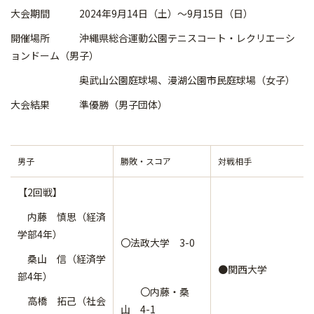
大会期間 2024年9月14日（土）～9月15日（日）
開催場所 沖縄県総合運動公園テニスコート・レクリエーシ
ョンドーム（男子）
奥武山公園庭球場、漫湖公園市民庭球場（女子）
大会結果 準優勝（男子団体）
男子
勝敗・スコア
対戦相手
【2回戦】
内藤 慎思（経済
学部4年）
〇法政大学 3-0
桑山 信（経済学
●関西大学
部4年）
〇内藤・桑
高橋 拓己（社会
山 4-1