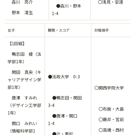
森川 亮介
〇浅見・安達
●森川・野本
野本 凌生
1-4
女子
勝敗・スコア
対戦相手
【1回戦】
鴨志田 綾（法
学部1年）
閑田 真央（キ
●法政大学 0-3
ャリアデザイン学
部1年）
〇関西学院大学
唐澤 すみれ
●鴨志田・閑田
（デザイン工学部
3-4
〇布施・大島
1年）
●唐澤・関口
〇藤井・宮前
関口 みれい
1-4
〇高橋・西村
（情報科学部1
●辻・重松