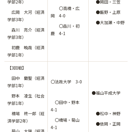
学部2年）
●岡田・三笠
〇高橋・広
広岡 大河（経済
●飯野・上原
岡 4-0
学部3年）
●大加瀬・中野
〇森川・初
森川 亮介（経済
鹿 4-1
学部3年）
初鹿 暁哉（経済
学部1年）
【3回戦】
田中 蘭聖（経済
〇法政大学 3-0
学部1年）
●福山平成大学
野本 凌生（社会
〇田中・野本
学部1年）
4-1
橋場 柊一郎（経
●松中・神野
〇橋場・菊山
済学部2年）
●依岡・正岡
4-1
菊山 太陽（経済