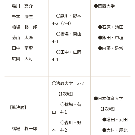
森川 亮介
●関西大学
〇森川・野本
野本 凌生
4-3（7-4）
橋場 柊一郎
●石原・池田
〇橋場・菊山
菊山 太陽
●飯田・中垣
4-1
田中 蘭聖
●内藤・是常
〇田中・広岡
広岡 大河
4-1
〇法政大学 3-2
【1次戦】
●日本体育大学
〇橋場・菊
【準決勝】
【1次戦】
山 4-1
●増田・武田
〇森川・野
橋場 柊一郎
本 4-2
●大村・屋比