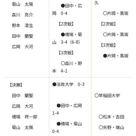
久
菊山 太陽
●田中・広
岡 0-4
〇片岡・黒坂
森川 亮介
【2次戦】
【2次戦】
野本 凌生
●橋場・菊
〇片岡・黒坂
田中 蘭聖
山 3-4（6-8）
【3次戦】
広岡 大河
【3次戦】
●片岡・黒坂
〇森川・野
本 4-1
●法政大学 0-3
【決勝】
田中 蘭聖
〇早稲田大学
●田中・広岡
広岡 大河
1-4
橋場 柊一郎
〇松本・吉田
●橋場・菊山
菊山 太陽
〇矢野・端山
0-4