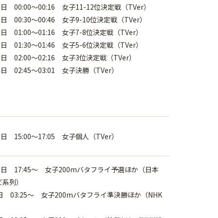
1日 00:00～00:16 女子11-12位決定戦（TVer）
1日 00:30～00:46 女子9-10位決定戦（TVer）
1日 01:00～01:16 女子7-8位決定戦（TVer）
1日 01:30～01:46 女子5-6位決定戦（TVer）
1日 02:00～02:16 女子3位決定戦（TVer）
1日 02:45～03:01 女子決勝（TVer）
1日 15:00～17:05 女子個人（TVer）
1日 17:45～ 女子200mバタフライ予選ほか（日本
ビ系列）
日 03:25～ 女子200mバタフライ準決勝ほか（NHK
）