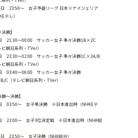
系列・TVer）
1日 23:50～ 女子予選リーグ 日本×ナイジェリア
KEテレ）
々決勝】
日 21:30～00:00 サッカー女子 準々決勝1B×2C
ビ朝日系列・TVer）
日 23:30～02:00 サッカー女子 準々決勝1C×3A/B
ビ朝日系列・TVer）
日 03:40～06:00 サッカー女子 準々決勝
3B/C（テレビ朝日系列・TVer）
決勝～決勝】
日 03:50～ 女子準決勝 ※日本進出時（NHKEテ
日 22:00～ 女子3位決定戦 ※日本進出時（NHK総
0日 23:50～ 女子決勝（NHK総合）