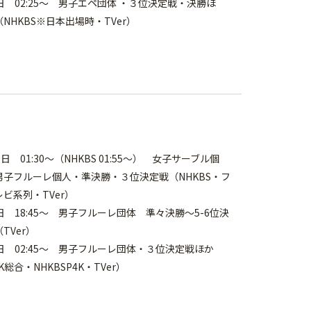
日 02:25～ 男子エペ団体 ・３位決定戦・決勝ほ
NHKBS※日本出場時・TVer）
0日 01:30～（NHKBS 01:55～） 女子サーブル個
男子フルーレ個人・準決勝・３位決定戦（NHKBS・フ
ビ系列・TVer）
日 18:45～ 男子フルーレ団体 準々決勝～5-6位決
TVer）
日 02:45～ 男子フルーレ団体・３位決定戦ほか
K総合・NHKBSP4K・TVer）