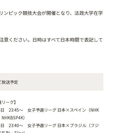
4パラリンピック競技大会が開催となり、法政大学在学
注意ください。日時はすべて日本時間で表記して
ビ放送予定
選リーグ】
5日 23:45～ 女子予選リーグ 日本×スペイン（NHK
・NHKBSP4K）
8日 23:40～ 女子予選リーグ 日本×ブラジル（フジ