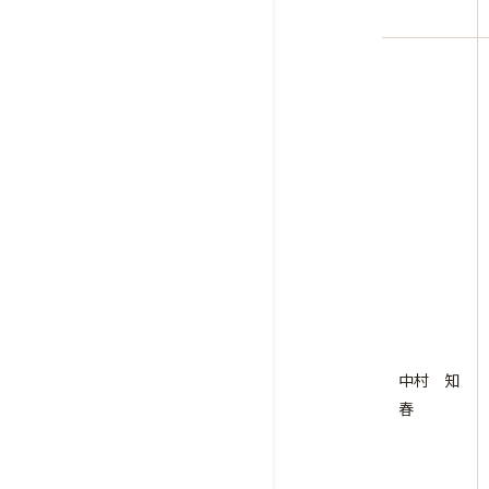
中村 知
春