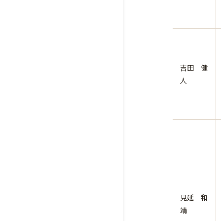
吉田 健
人
見延 和
靖