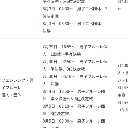
準々決勝～5-6位決定戦
8月3
8月3日 02:30～ 男子エペ団体 3
か （
位決定戦
8月3日 03:30～ 男子エペ団体
決勝
7月29日 16:55～ 男子フルーレ個
人 1回戦～準々決勝
7月30日 02:50～ 男子フルーレ個
7月3
人 準決勝、3位決定戦
人・
7月30日 05:10～ 男子フルーレ個
フェンシング・男
ジテレ
人 決勝
子フルーレ
8月4
8月4日 18:50～ 男子フルーレ団
個人・団体
定戦（
体 準々決勝～5-6位決定戦
8月5
8月5日 02:10～ 男子フルーレ団
（NH
体 3位決定戦
8月5日 03:30～ 男子フルーレ団