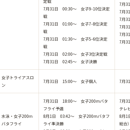
定戦
7月3
7月31日 00:30～ 女子9-10位決定
7月3
戦
7月3
7月31日 01:00～ 女子7-8位決定
7月3
戦
7月3
7月31日 01:30～ 女子5-6位決定
7月3
戦
7月31日 02:00～ 女子3位決定戦
7月31日 02:45～ 女子決勝
女子トライアスロ
7月31日 15:00～ 女子個人
7月3
ン
7月31日 18:00～ 女子200mバタ
7月3
フライ予選
テレ
水泳・女子200ｍ
8月1日 03:42～ 女子200mバタフ
8月1
バタフライ
ライ準決勝
総合