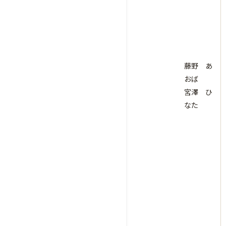
藤野 あ
おば
宮澤 ひ
なた