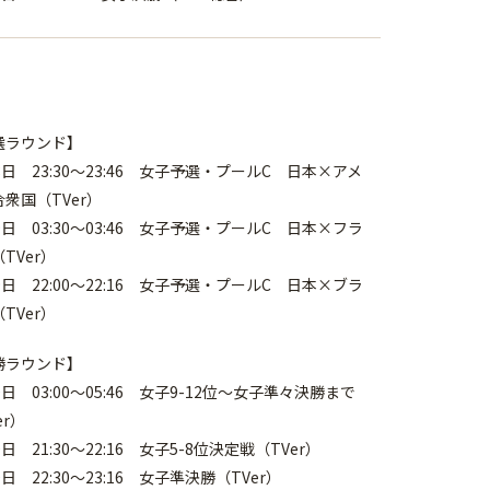
選ラウンド】
8日 23:30～23:46 女子予選・プールC 日本×アメ
衆国（TVer）
9日 03:30～03:46 女子予選・プールC 日本×フラ
TVer）
9日 22:00～22:16 女子予選・プールC 日本×ブラ
TVer）
勝ラウンド】
0日 03:00～05:46 女子9-12位～女子準々決勝まで
er）
0日 21:30～22:16 女子5-8位決定戦（TVer）
0日 22:30～23:16 女子準決勝（TVer）