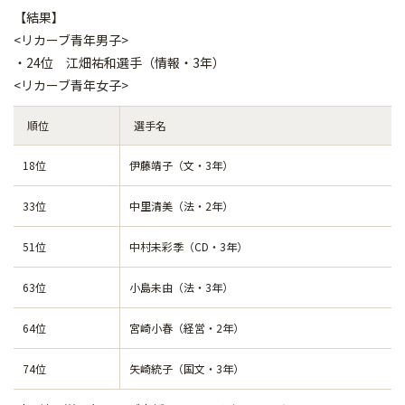
【結果】
<リカーブ青年男子>
・24位 江畑祐和選手（情報・3年）
<リカーブ青年女子>
順位
選手名
18位
伊藤靖子（文・3年）
33位
中里清美（法・2年）
51位
中村未彩季（CD・3年）
63位
小島未由（法・3年）
64位
宮崎小春（経営・2年）
74位
矢崎統子（国文・3年）