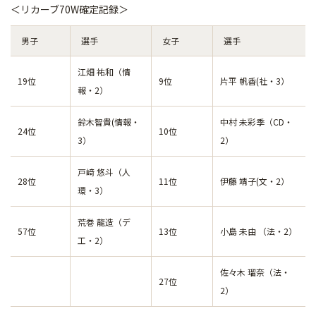
＜リカーブ70W確定記録＞
男子
選手
女子
選手
江畑 祐和（情
19位
9位
片平 帆香(社・3）
報・2）
鈴木智貴(情報・
中村 未彩季（CD・
24位
10位
3）
2）
戸﨑 悠斗（人
28位
11位
伊藤 靖子(文・2）
環・3）
荒巻 龍造（デ
57位
13位
小島 未由 （法・2）
工・2）
佐々木 瑠奈（法・
27位
2）