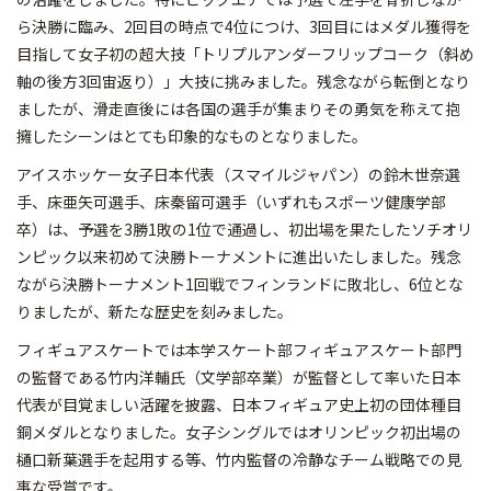
ら決勝に臨み、2回目の時点で4位につけ、3回目にはメダル獲得を
目指して女子初の超大技「トリプルアンダーフリップコーク（斜め
軸の後方3回宙返り）」大技に挑みました。残念ながら転倒となり
ましたが、滑走直後には各国の選手が集まりその勇気を称えて抱
擁したシーンはとても印象的なものとなりました。
アイスホッケー女子日本代表（スマイルジャパン）の鈴木世奈選
手、床亜矢可選手、床秦留可選手（いずれもスポーツ健康学部
卒）は、予選を3勝1敗の1位で通過し、初出場を果たしたソチオリ
ンピック以来初めて決勝トーナメントに進出いたしました。残念
ながら決勝トーナメント1回戦でフィンランドに敗北し、6位とな
りましたが、新たな歴史を刻みました。
フィギュアスケートでは本学スケート部フィギュアスケート部門
の監督である竹内洋輔氏（文学部卒業）が監督として率いた日本
代表が目覚ましい活躍を披露、日本フィギュア史上初の団体種目
銅メダルとなりました。女子シングルではオリンピック初出場の
樋口新葉選手を起用する等、竹内監督の冷静なチーム戦略での見
事な受賞です。