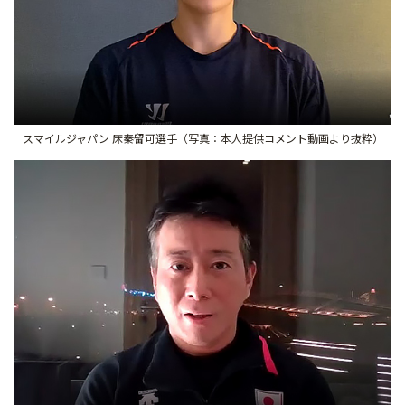
スマイルジャパン 床秦留可選手（写真：本人提供コメント動画より抜粋）