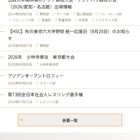
（2026/愛知・名古屋）出場情報
2026年08月05日
野球部
テニス部
陸上競技部
バレーボール部
フェンシング部
柔道部
重量挙部
水泳部
ソフトテニス部
【HSC】秋の東京六大学野球 統一応援日（9月20日）のお知ら
せ
2026年08月07日
野球部
2026年 少林寺拳法 東京都大会
2026年08月06日
少林寺拳法部
アジアンオープントロフィー
2026年08月05日
スケート部
第73回全日本社会人レスリング選手権
2026年07月31日
レスリング部
新着一覧