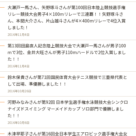
大瀬戸一馬さん、矢野琢斗さんが第100回日本陸上競技選手権
リレー競技大会男子4×100ｍリレーで三連覇！！矢野琢斗さ
ん、本間大介さん、片山雄斗さんが4×400mリレーで4位入賞
しました！
2016年11月4日
第13回田島直人記念陸上競技大会で大瀬戸一馬さんが男子100
ｍで3位、金井大旺さんが男子110mハードルで2位入賞しまし
た！！
2016年11月4日
鈴木保貴さんが第71回国民体育大会テニス競技で三重県代表と
して出場、準優勝しました！！
2016年10月26日
河野みなみさんが第92回 日本学生選手権水泳競技大会シンクロ
ナイズドスイミング マーメイドカップ ソロ部門で優勝しまし
た！！
2016年10月6日
木津早耶子さんが第16回全日本学生エアロビック選手権大会女