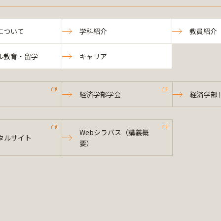
について
学科紹介
教員紹介
ル教育・留学
キャリア
経済学部学会
経済学部 
Webシラバス（講義概
タルサイト
要）