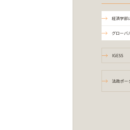
経済学部
グローバ
IGESS
法政ポー