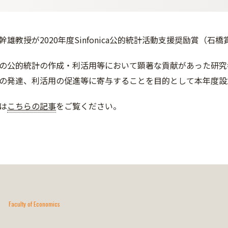
雄教授が2020年度Sinfonica公的統計活動支援奨励賞（石
の公的統計の作成・利活用等において顕著な貢献があった研究
の発達、利活用の促進等に寄与することを目的として本年度設
は
こちらの記事
をご覧ください。
Faculty of Economics