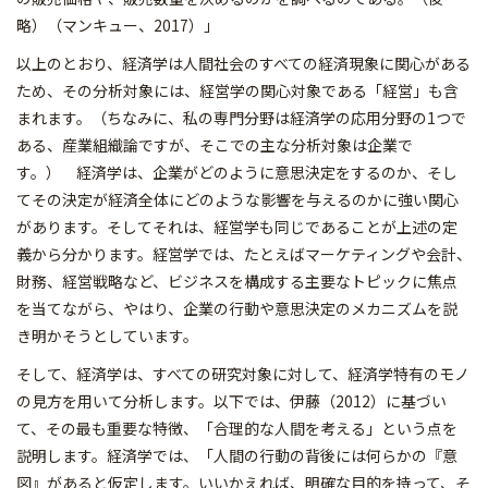
略）（マンキュー、2017）」
以上のとおり、経済学は人間社会のすべての経済現象に関心がある
ため、その分析対象には、経営学の関心対象である「経営」も含
まれます。（ちなみに、私の専門分野は経済学の応用分野の1つで
ある、産業組織論ですが、そこでの主な分析対象は企業で
す。） 経済学は、企業がどのように意思決定をするのか、そし
てその決定が経済全体にどのような影響を与えるのかに強い関心
があります。そしてそれは、経営学も同じであることが上述の定
義から分かります。経営学では、たとえばマーケティングや会計、
財務、経営戦略など、ビジネスを構成する主要なトピックに焦点
を当てながら、やはり、企業の行動や意思決定のメカニズムを説
き明かそうとしています。
そして、経済学は、すべての研究対象に対して、経済学特有のモノ
の見方を用いて分析します。以下では、伊藤（2012）に基づい
て、その最も重要な特徴、「合理的な人間を考える」という点を
説明します。経済学では、「人間の行動の背後には何らかの『意
図』があると仮定します。いいかえれば、明確な目的を持って、そ