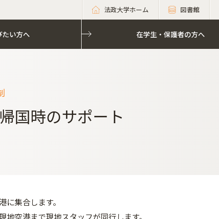
法政大学ホーム
図書館
びたい方へ
びたい方へ
在学生・保護者の方へ
在学生・保護者の方へ
制
帰国時のサポート
港に集合します。
現地空港まで現地スタッフが同行します。