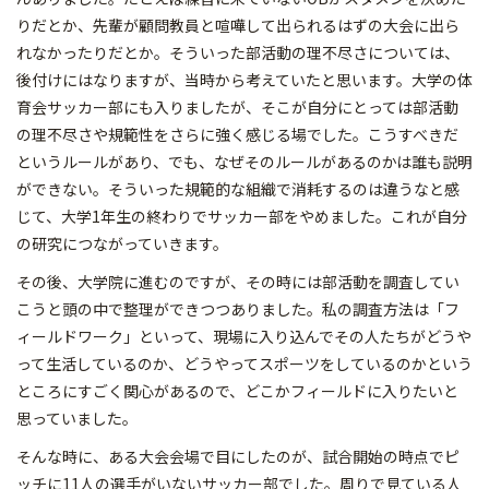
りだとか、先輩が顧問教員と喧嘩して出られるはずの大会に出ら
れなかったりだとか。そういった部活動の理不尽さについては、
後付けにはなりますが、当時から考えていたと思います。大学の体
育会サッカー部にも入りましたが、そこが自分にとっては部活動
の理不尽さや規範性をさらに強く感じる場でした。こうすべきだ
というルールがあり、でも、なぜそのルールがあるのかは誰も説明
ができない。そういった規範的な組織で消耗するのは違うなと感
じて、大学1年生の終わりでサッカー部をやめました。これが自分
の研究につながっていきます。
その後、大学院に進むのですが、その時には部活動を調査してい
こうと頭の中で整理ができつつありました。私の調査方法は「フ
ィールドワーク」といって、現場に入り込んでその人たちがどうや
って生活しているのか、どうやってスポーツをしているのかという
ところにすごく関心があるので、どこかフィールドに入りたいと
思っていました。
そんな時に、ある大会会場で目にしたのが、試合開始の時点でピ
ッチに11人の選手がいないサッカー部でした。周りで見ている人