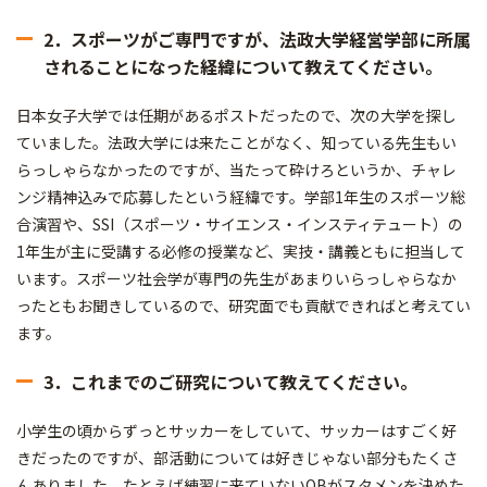
2．スポーツがご専門ですが、法政大学経営学部に所属
されることになった経緯について教えてください。
日本女子大学では任期があるポストだったので、次の大学を探し
ていました。法政大学には来たことがなく、知っている先生もい
らっしゃらなかったのですが、当たって砕けろというか、チャレ
ンジ精神込みで応募したという経緯です。学部1年生のスポーツ総
合演習や、SSI（スポーツ・サイエンス・インスティテュート）の
1年生が主に受講する必修の授業など、実技・講義ともに担当して
います。スポーツ社会学が専門の先生があまりいらっしゃらなか
ったともお聞きしているので、研究面でも貢献できればと考えてい
ます。
3．これまでのご研究について教えてください。
小学生の頃からずっとサッカーをしていて、サッカーはすごく好
きだったのですが、部活動については好きじゃない部分もたくさ
んありました。たとえば練習に来ていないOBがスタメンを決めた