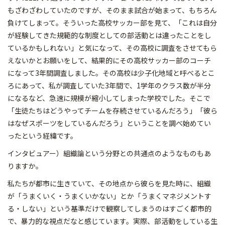
もざわざわしていたのですが、そのまま試合が始まって、もちろん
負けてしまって。そういった高校サッカー部を見て、「これは自分
が経験してきた規範的な制度としての部活動とは違ったことをし
ているかもしれない」と気になって、その高校に調査をさせてもら
えないかとお願いをして、結果的にその高校サッカー部のコーチ
になって3年間調査しました。その高校は少子化地域と呼べるとこ
ろにあって、私が調査していた3年間で、1学年のクラス数が半分
になるなど、急速に規模が縮小してしまった学校でした。そこで
「生徒たちはどうやってチームを存続させているんだろう」「彼ら
はなぜスポーツをしているんだろう」ということを調べ始めてい
ったという経緯です。
インタビュアー）組織論という分野との共通点のようなものもあ
りますか。
私たちが都市に生きていて、その地点から彼らを見た時に、組織
が「うまくいく・うまくいかない」とか「うまくマネジメントす
る・しない」という基準だけで観察してしまうのはすごく都市的
で、暴力的な視点だなと感じています。実際、部活動をしている生