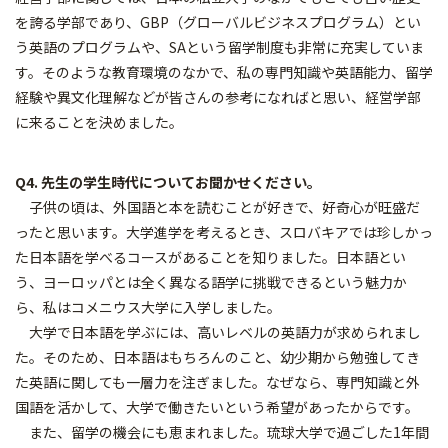
を誇る学部であり、GBP（グローバルビジネスプログラム）とい
う英語のプログラムや、SAという留学制度も非常に充実していま
す。そのような教育環境のなかで、私の専門知識や英語能力、留学
経験や異文化理解などが皆さんの参考になればと思い、経営学部
に来ることを決めました。
Q4. 先生の学生時代についてお聞かせください。
子供の頃は、外国語と本を読むことが好きで、好奇心が旺盛だ
ったと思います。大学進学を考えるとき、スロバキアでは珍しかっ
た日本語を学べるコースがあることを知りました。日本語とい
う、ヨーロッパとは全く異なる語学に挑戦できるという魅力か
ら、私はコメニウス大学に入学しました。
大学で日本語を学ぶには、高いレベルの英語力が求められまし
た。そのため、日本語はもちろんのこと、幼少期から勉強してき
た英語に関しても一層力を注ぎました。なぜなら、専門知識と外
国語を活かして、大学で働きたいという希望があったからです。
また、留学の機会にも恵まれました。琉球大学で過ごした1年間