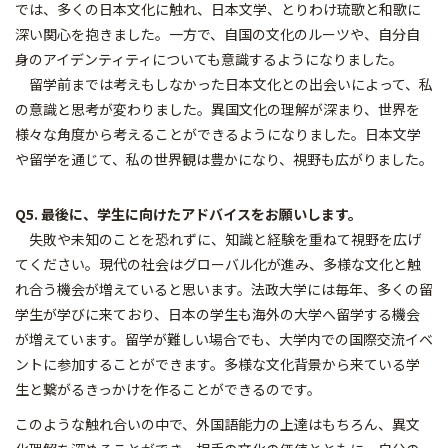
では、多くの日本文化に触れ、日本文学、とりわけ琉歌と和歌に
深い関心を抱きました。一方で、自国の文化のルーツや、自分自
身のアイデンティティについても意識するようになりました。
留学前までは考えもしなかった日本文化との出会いによって、私
の意識と思考が変わりました。異国文化の理解が深まり、世界を
様々な角度から考えることができるようになりました。日本文学
や留学を通じて、私の世界観は豊かになり、視野も広がりました。
Q5. 最後に、学生に向けたアドバイスをお願いします。
失敗や未知のことを恐れずに、知識と経験を重ねて視野を広げ
てください。現代の社会はグローバル化が進み、多様な文化と触
れ合う機会が増えていると思います。法政大学には毎年、多くの留
学生が学びに来ており、日本の学生も海外の大学へ留学する機会
が増えています。留学が難しい場合でも、大学内での国際交流イベ
ントに参加することができます。多様な文化背景から来ている学
生と繋がるきっかけを作ることができるのです。
このような触れ合いの中で、外国語能力の上達はもちろん、異文