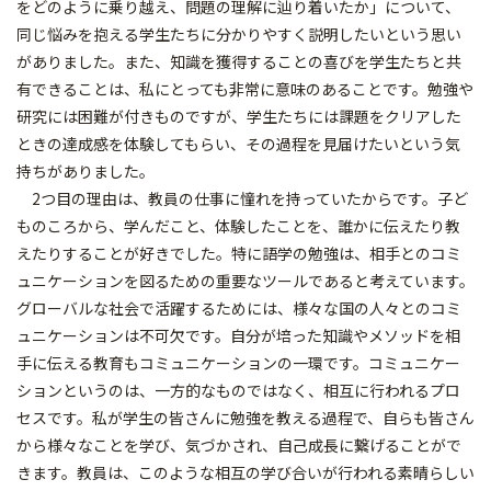
をどのように乗り越え、問題の理解に辿り着いたか」について、
同じ悩みを抱える学生たちに分かりやすく説明したいという思い
がありました。また、知識を獲得することの喜びを学生たちと共
有できることは、私にとっても非常に意味のあることです。勉強や
研究には困難が付きものですが、学生たちには課題をクリアした
ときの達成感を体験してもらい、その過程を見届けたいという気
持ちがありました。
2つ目の理由は、教員の仕事に憧れを持っていたからです。子ど
ものころから、学んだこと、体験したことを、誰かに伝えたり教
えたりすることが好きでした。特に語学の勉強は、相手とのコミ
ュニケーションを図るための重要なツールであると考えています。
グローバルな社会で活躍するためには、様々な国の人々とのコミ
ュニケーションは不可欠です。自分が培った知識やメソッドを相
手に伝える教育もコミュニケーションの一環です。コミュニケー
ションというのは、一方的なものではなく、相互に行われるプロ
セスです。私が学生の皆さんに勉強を教える過程で、自らも皆さん
から様々なことを学び、気づかされ、自己成長に繋げることがで
きます。教員は、このような相互の学び合いが行われる素晴らしい