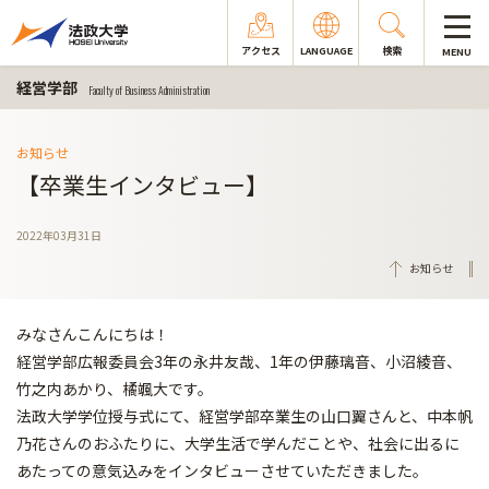
アクセス
LANGUAGE
検索
MENU
経営学部
Faculty of Business Administration
お知らせ
【卒業生インタビュー】
2022年03月31日
お知らせ
みなさんこんにちは！
経営学部広報委員会3年の永井友哉、1年の伊藤璃音、小沼綾音、
竹之内あかり、橘颯大です。
法政大学学位授与式にて、経営学部卒業生の山口翼さんと、中本帆
乃花さんのおふたりに、大学生活で学んだことや、社会に出るに
あたっての意気込みをインタビューさせていただきました。