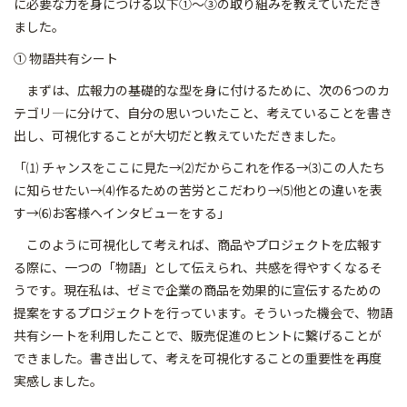
に必要な力を身につける以下①～③の取り組みを教えていただき
ました。
① 物語共有シート
まずは、広報力の基礎的な型を身に付けるために、次の6つのカ
テゴリ―に分けて、自分の思いついたこと、考えていることを書き
出し、可視化することが大切だと教えていただきました。
「⑴ チャンスをここに見た→⑵だからこれを作る→⑶この人たち
に知らせたい→⑷作るための苦労とこだわり→⑸他との違いを表
す→⑹お客様へインタビューをする」
このように可視化して考えれば、商品やプロジェクトを広報す
る際に、一つの「物語」として伝えられ、共感を得やすくなるそ
うです。現在私は、ゼミで企業の商品を効果的に宣伝するための
提案をするプロジェクトを行っています。そういった機会で、物語
共有シートを利用したことで、販売促進のヒントに繋げることが
できました。書き出して、考えを可視化することの重要性を再度
実感しました。