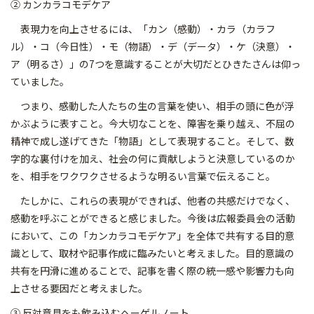
② カンカラコモデケア
表現力を向上させるには、「カン（感動）・カラ（カラフ
ル）・コ（今日性）・モ（物語）・デ（データ）・ケ（決意）・
ア（明るさ）」の7つを意識することが大切だとひきたさんは仰っ
ていました。
つまり、感動した人たちの生の言葉を使い、相手の頭に色が浮
かぶように表すこと。今大切なことを、障害を乗り越え、不屈の
精神で成し遂げてきた「物語」として表現すること。そして、数
字的な裏付けを加え、社会の何に貢献しようと決意しているのか
を、相手をワクワクさせるような明るい言葉で伝えること。
たしかに、これらの表現ができれば、他者の共感だけでなく、
感動を呼ぶことができると感じました。今後は広報委員会の活動
において、この「カンカラコモデケア」を全体で共有する目的意
識として、取材や記事作成に臨みたいと考えました。目的意識の
共有を円滑に進めることで、記事を書く際の統一感や影響力も向
上させる要因だと考えました。
③ 反対意見をも飲み込むヘーゲルノート