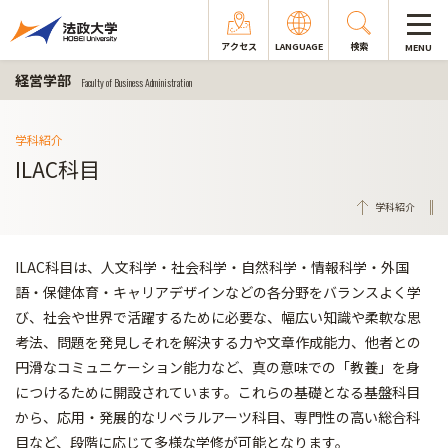
アクセス
LANGUAGE
検索
MENU
経営学部
Faculty of Business Administration
学科紹介
ILAC科目
学科紹介
ILAC科目は、人文科学・社会科学・自然科学・情報科学・外国
語・保健体育・キャリアデザインなどの各分野をバランスよく学
び、社会や世界で活躍するために必要な、幅広い知識や柔軟な思
考法、問題を発見しそれを解決する力や文章作成能力、他者との
円滑なコミュニケーション能力など、真の意味での「教養」を身
につけるために開設されています。これらの基礎となる基盤科目
から、応用・発展的なリベラルアーツ科目、専門性の高い総合科
目など、段階に応じて多様な学修が可能となります。