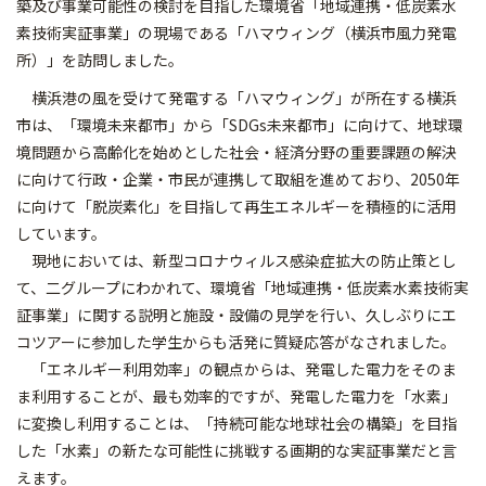
築及び事業可能性の検討を目指した環境省「地域連携・低炭素水
素技術実証事業」の現場である「ハマウィング（横浜市風力発電
所）」を訪問しました。
横浜港の風を受けて発電する「ハマウィング」が所在する横浜
市は、「環境未来都市」から「SDGs未来都市」に向けて、地球環
境問題から高齢化を始めとした社会・経済分野の重要課題の解決
に向けて行政・企業・市民が連携して取組を進めており、2050年
に向けて「脱炭素化」を目指して再生エネルギーを積極的に活用
しています。
現地においては、新型コロナウィルス感染症拡大の防止策とし
て、二グループにわかれて、環境省「地域連携・低炭素水素技術実
証事業」に関する説明と施設・設備の見学を行い、久しぶりにエ
コツアーに参加した学生からも活発に質疑応答がなされました。
「エネルギー利用効率」の観点からは、発電した電力をそのま
ま利用することが、最も効率的ですが、発電した電力を「水素」
に変換し利用することは、「持続可能な地球社会の構築」を目指
した「水素」の新たな可能性に挑戦する画期的な実証事業だと言
えます。