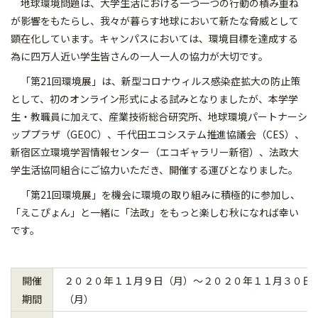
地球環境問題は、大学生活における一つ一つの行動の積み重ね
が影響をもたらし、我々が暮らす地球において新たな脅威として
顕在化しています。キャンパスにおいては、環境目標を達成する
為に四万人近い学生皆さんの一人一人の協力が大切です。
「第21回環境展」は、新型コロナウィルス感染症拡大の防止策
として、初のオンライン形式による試みとなりましたが、本学学
生・教職員に加えて、産業技術総合研究所、地球環境パートナーシ
ッププラザ（GEOC）、千代田エコシステム推進協議会（CES）、
新宿区立環境学習情報センター（エコギャラリー新宿）、法政大
学生活協同組合にご協力いただき、開催する運びとなりました。
「第21回環境展」を機会に環境の取り組みに積極的に参加し、
「えこぴょん」と一緒に「法政」をもっと楽しむ秋になれば幸い
です。
開催
２０２０年１１月９日（月）～２０２０年１１月３０日
期間
（月）