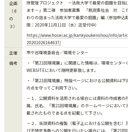
持管理プロジェクト －法政大学で最愛の庭園を目指し
企画
ます－」第二弾 参加者募集 「脱炭素社会 対 こだ
（そ
わりの詰まった法政大学で最愛の庭園」編（参加申込期
の
限：2020年11月11日（水）迄受付中）
３）
https://www.hosei.ac.jp/kankyoukenshou/info/article
20201026164637/
市ケ谷環境委員会／環境センター
主催
・「第21回環境展」に関連した情報は、環境センターの
備考
WEBSITEにおいて随時更新致します。
・「第
21
回環境展」特設ページにおける公開資料は下記
の点を守ってご利用下さい。
－１．公開資料を活用される場合には資料の作成者の所
属、氏名、「第
21
回環境展」のホームページにおいて掲
載されたものである点を記載して下さい。
－２．当該資料の複製（電子上における公開を含む）及
び不特定多数への公開を行いたい場合には、「第
21回環