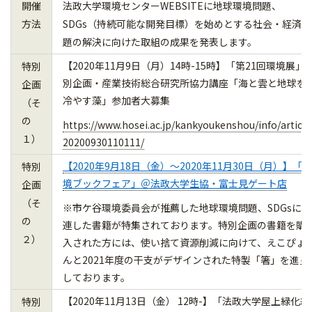
開催
法政大学環境センターWEBSITEに地球環境問題、
方法
SDGs（持続可能な開発目標）を始めとする社会・経済問
題の解決に向けた取組の成果を発表します。
【2020年11月9日（月）14時-15時】「第21回環境展」
特別
別企画・産業技術総合研究所協力講座「海と雲と地球を
企画
冷やす藻」参加者大募集
（そ
の
https://www.hosei.ac.jp/kankyoukenshou/info/article
１）
20200930110111/
【2020年9月18日（金）～2020年11月30日（月）】「環
特別
境ブックフェア」＠法政大学生協・富士見ゲート店
企画
（そ
※市ケ谷環境委員会が推薦した地球環境問題、SDGsに関
の
連した書籍が特集されております。特別企画の書籍を購
２）
入された方には、使い捨て資源削減に向けて、えこぴょ
んと2021年度の干支がデザインされた特製「箸」を進呈
しております。
【2020年11月13日（金） 12時-】「法政大学屋上緑化維
特別