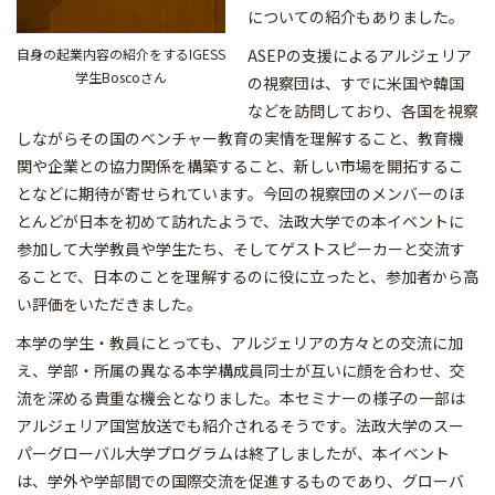
についての紹介もありました。
ASEPの支援によるアルジェリア
自身の起業内容の紹介をするIGESS
学生Boscoさん
の視察団は、すでに米国や韓国
などを訪問しており、各国を視察
しながらその国のベンチャー教育の実情を理解すること、教育機
関や企業との協力関係を構築すること、新しい市場を開拓するこ
となどに期待が寄せられています。今回の視察団のメンバーのほ
とんどが日本を初めて訪れたようで、法政大学での本イベントに
参加して大学教員や学生たち、そしてゲストスピーカーと交流す
ることで、日本のことを理解するのに役に立ったと、参加者から高
い評価をいただきました。
本学の学生・教員にとっても、アルジェリアの方々との交流に加
え、学部・所属の異なる本学構成員同士が互いに顔を合わせ、交
流を深める貴重な機会となりました。本セミナーの様子の一部は
アルジェリア国営放送でも紹介されるそうです。法政大学のスー
パーグローバル大学プログラムは終了しましたが、本イベント
は、学外や学部間での国際交流を促進するものであり、グローバ