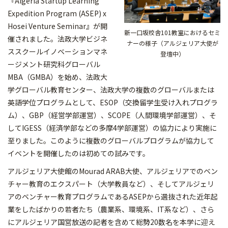
『Algeria Startup Learning
Expedition Program (ASEP) x
Hosei Venture Seminar』が開
新一口坂校舎101教室におけるセミ
催されました。法政大学ビジネ
ナーの様子（アルジェリア大使が
ススクールイノベーションマネ
登壇中）
ージメント研究科グローバル
MBA（GMBA）を始め、法政大
学グローバル教育センター、法政大学の複数のグローバルまたは
英語学位プログラムとして、ESOP（交換留学生受け入れプログラ
ム）、GBP（経営学部運営）、SCOPE（人間環境学部運営）、そ
してIGESS（経済学部などの多摩4学部運営）の協力により実施に
至りました。このように複数のグローバルプログラムが協力して
イベントを開催したのは初めての試みです。
アルジェリア大使館のMourad ARAB大使、アルジェリアでのベン
チャー教育のエクスパート（大学教員など）、そしてアルジェリ
アのベンチャー教育プログラムであるASEPから選抜された近年起
業をしたばかりの若者たち（農業系、環境系、IT系など）、さら
にアルジェリア国営放送の記者を含めて総勢20数名を本学に迎え