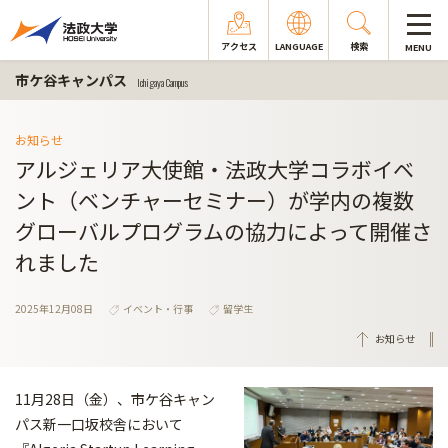
アクセス
LANGUAGE
検索
MENU
市ケ谷キャンパス
Ichigaya Campus
お知らせ
アルジェリア大使館・法政大学コラボイベ
ント（ベンチャーセミナー）が学内の複数
グローバルプログラムの協力によって開催さ
れました
2025年12月08日
イベント・行事
留学生
お知らせ
11月28日（金）、市ケ谷キャン
パス新一口坂校舎において