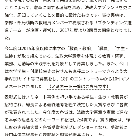
ことによって、憲章に関する理解を深め、法政大学ブランドを更に
強化、周知していくことを目的に設けたものです。賞の実施は、
学部・部局横断の教職員メンバーで構成される「ブランディング推
進チーム」が企画・運営し、2017年度より3回目の開催となりまし
た。
今年度は2015年度以降に本学の「教員・教諭」「職員」「学生・
生徒」が取り組んでいる、法政大学憲章を体現する教育・研究、
業務、活動等の実践事例を対象として募集しました。また、今回
は本学学生・付属校生徒の皆さんも直接エントリーできるよう大
学WEBサイト等で募集をし、18件のエントリーの中から10件がノ
ミネートされました。
（ノミネート一覧はこちらです）
表彰式にはノミネート事例の担い手である学生・生徒・教職員が
招待され、総長による最終選考を経て決定した大賞ならびに各賞
が発表されました。今年度の各賞は、法政大学憲章や憲章に連な
る本学の理念などのキーワードを冠した4賞です。賞の発表は、昨
年度の実践知大賞・各賞受賞者がプレゼンターとなり、受賞者に
は田中優子総長から表彰状と副賞が授与されました。