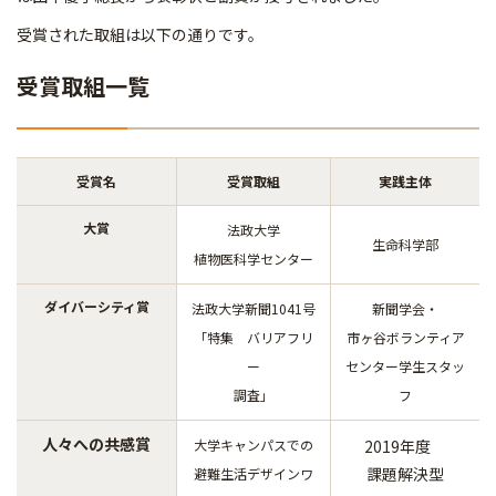
受賞された取組は以下の通りです。
受賞取組一覧
受賞名
受賞取組
実践主体
大賞
法政大学
生命科学部
植物医科学センター
ダイバーシティ賞
法政大学新聞1041号
新聞学会・
「特集 バリアフリ
市ヶ谷ボランティア
ー
センター学生スタッ
調査」
フ
人々への共感賞
大学キャンパスでの
2019年度
課題解決型
避難生活デザインワ