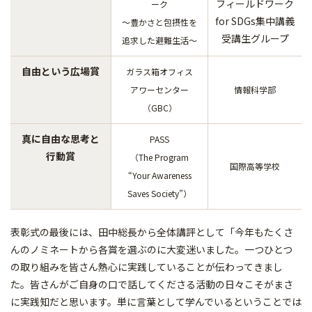
フィールドワーク
ーク
for SDGs集中講義
〜豊かさと包摂性を
受講生グループ
追求した避難生活～
自由という広場賞
ガラス箱オフィス
アワーセンター
情報科学部
（GBC）
真に自由な思考と
PASS
行動賞
（The Program
国際高等学校
“Your Awareness
Saves Society”）
表彰式の最後には、田中総長から全体講評として「今年もたくさ
んのノミネートから各賞を選ぶのに大変迷いました。一つひとつ
の取り組みを皆さん熱心に実践していることが伝わってきまし
た。皆さんがご自身の口で話してくださる活動の日々こそがまさ
に実践知だと思います。単に言葉として学んでいるということでは