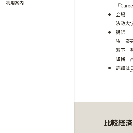
利用案内
『Care
会場
法政大学
講師
牧 泰
瀬下 
降幡 昌
詳細は
比較経済