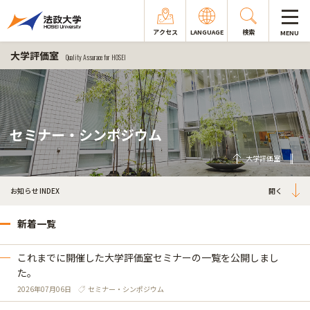
アクセス
LANGUAGE
検索
MENU
大学評価室
Quality Assurace for HOSEI
セミナー・シンポジウム
大学評価室
お知らせ INDEX
新着一覧
これまでに開催した大学評価室セミナーの一覧を公開しまし
た。
2026年07月06日
セミナー・シンポジウム