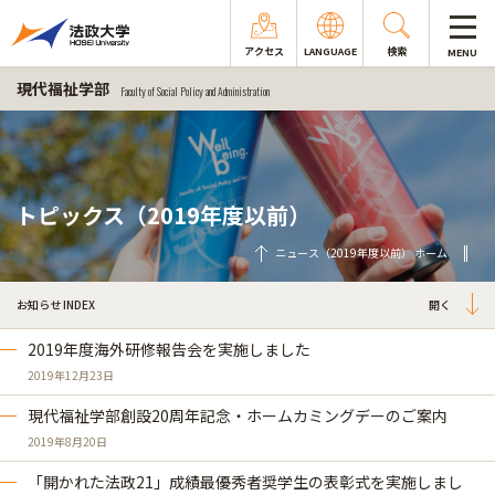
アクセス
LANGUAGE
検索
MENU
現代福祉学部
Faculty of Social Policy and Administration
トピックス（2019年度以前）
ニュース（2019年度以前） ホーム
お知らせ INDEX
2019年度海外研修報告会を実施しました
2019年12月23日
現代福祉学部創設20周年記念・ホームカミングデーのご案内
2019年8月20日
「開かれた法政21」成績最優秀者奨学生の表彰式を実施しまし