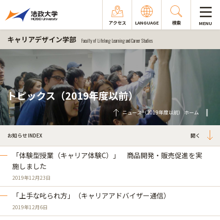
アクセス
LANGUAGE
検索
MENU
キャリアデザイン学部
Faculty of Lifelong Learning and Career Studies
トピックス（2019年度以前）
ニュース（2019年度以前） ホーム
お知らせ INDEX
「体験型授業（キャリア体験C）」 商品開発・販売促進を実
施しました
2019年12月23日
「上手な叱られ方」（キャリアアドバイザー通信）
2019年12月6日