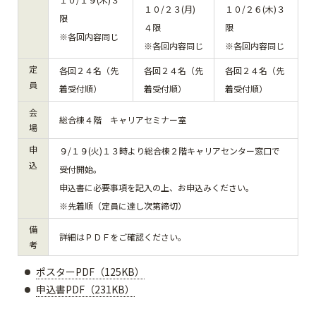
１０/２３(月)
１０/２６(木)３
限
４限
限
※各回内容同じ
※各回内容同じ
※各回内容同じ
定
各回２４名（先
各回２４名（先
各回２４名（先
員
着受付順）
着受付順）
着受付順）
会
総合棟４階 キャリアセミナー室
場
申
９/１９(火)１３時より総合棟２階キャリアセンター窓口で
込
受付開始。
申込書に必要事項を記入の上、お申込みください。
※先着順（定員に達し次第締切）
備
詳細はＰＤＦをご確認ください。
考
ポスターPDF（125KB）
申込書PDF（231KB）