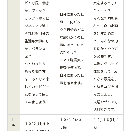
どんな風に働き
案をするとした
たいですか？
ら・・・？」
自分にあった仕
ガッツリ働くビ
みんなで力を合
事って何だろ
ジネスマン派？
わせて良い企画
う？自分のどん
それとも自分の
を出すために
な部分がその仕
生活も大事にし
は、みんなの力
事にあっている
たいバランス
を活かすやり方
のだろう？
派？
が必要です。
ＶＰＩ職業興味
ひとりひとりに
実際にグループ
検査を使って、
あった働き方
体験をして、み
自分にあった仕
を、みんなで楽
んなで意見をま
事を考えます。
しくカードゲー
とめるコツを掴
ムを使って探っ
みましょう。
てみましょう。
就活やゼミでも
活用できます。
日
１０/１２(木)
１０/ １６(月)４
１０/２(月)４限
程
３限
限
１０/１９(木)３