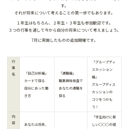
す。
それが将来について考えることの第一歩でもあります。
１年生はもちろん、２年生・３年生も参加歓迎です。
３つの行事を通して今から自分の将来について考えましょう。
7月に実施したものの追加開催です。
行
「グループディ
事
スカッション
「自己分析編」
「適職編」
名
編」
カードで探る
職業興味検査で
グループディス
自分にあった働
あなたの適職を
カッションの
き方
探る
コツをつかも
う！
内
「学生向けに新
容
あなたは将来、
しい○○○の提