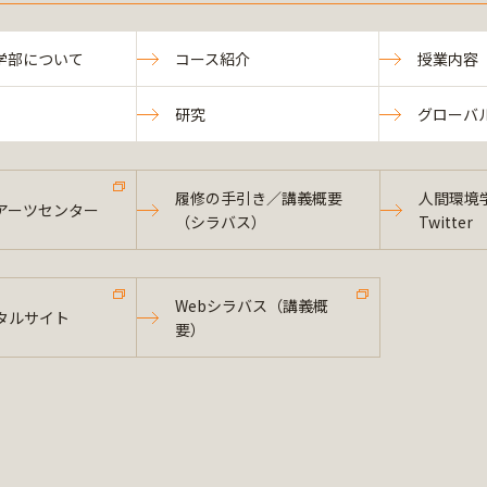
学部について
コース紹介
授業内容
研究
グローバ
履修の手引き／講義概要
人間環境
アーツセンター
（シラバス）
Twitter
Webシラバス（講義概
タルサイト
要）