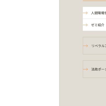
人間環境
ゼミ紹介
リベラル
法政ポー