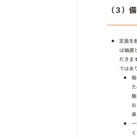
（３）備
定員を
は抽選
だきま
ではあ
毎
た
施
お
承
一
く