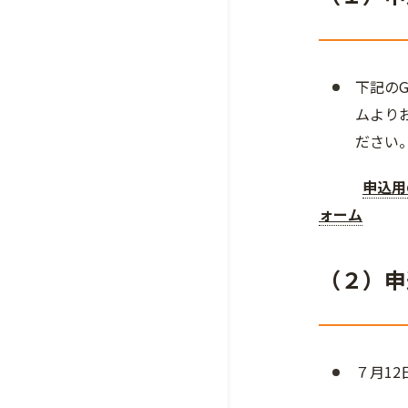
下記のG
ムより
ださい
申込用の
ォーム
（２）申
７月12