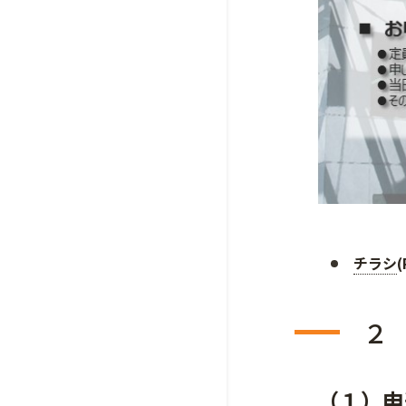
チラシ
２
（１）申