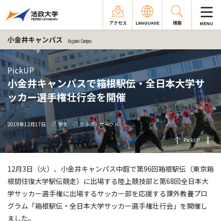
アクセス
LANGUAGE
検索
MENU
小金井キャンパス
Koganei Campus
PickUP
小金井キャンパスで箱根駅伝・全日本大学サ
ッカー選手権壮行会を開催
2019年12月17日
学生
クラブ・サークル
PickUP
12月3日（火）、小金井キャンパス中庭で第96回箱根駅伝（東京箱
根間往復大学駅伝競走）に出場する陸上競技部と第68回全日本大
学サッカー選手権に出場するサッカー部を応援する課外教養プロ
グラム「箱根駅伝・全日本大学サッカー選手権壮行会」を開催し
ました。