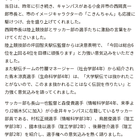
当日は、昨年に引き続き、キャンパスがある小金井市の西岡真一
郎市長と、市のイメージキャラクターの「こきんちゃん」も応援に
駆けつけ、会を盛り上げてくれました。
西岡市長は陸上競技部とサッカー部の選手たちに激励の言葉をか
けてくださいました。
陸上競技部の坪田智夫駅伝監督からは決意表明で、「今回は総合6
位を上回る4位を目標に頑張ります」と力強い意気込みをいただき
ました。
また駅伝チームの竹腰マネージャー（社会学部4年）から紹介され
た青木涼真選手（生命科学部4年）は、「大学駅伝では抜かれたこ
とがないので、このまま抜かれることはなく伝説を作りたい」と
力強く意気込みを語ってくれました。
サッカー部も長山一也監督と森俊貴選手（情報科学部4年、来季よ
りJ2栃木SCに加入）が小金井キャンパスに在籍しているサッカー
部員である、村松正規選手（情報科学部3年）、鳥居俊選手（理工
学部3年）、國本佳以選手（理工学部2年）、後藤啓介選手（理工
学部2年）を紹介し、選手権への意気込みを熱く語りました。