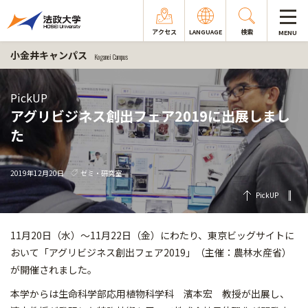
アクセス
LANGUAGE
検索
MENU
小金井キャンパス
Koganei Campus
PickUP
アグリビジネス創出フェア2019に出展しまし
た
2019年12月20日
ゼミ・研究室
PickUP
11月20日（水）～11月22日（金）にわたり、東京ビッグサイトに
おいて「アグリビジネス創出フェア2019」（主催：農林水産省）
が開催されました。
本学からは生命科学部応用植物科学科 濱本宏 教授が出展し、