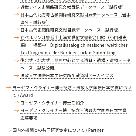
近世アイヌ史関係研究文献目録データベース［試行版］
日本古代北方考古学関係研究文献目録データベース［岩手
県分・試行版］
日本古代史関係研究文献目録データベース［試行版］
在ベルリン吐魯番出土漢文世俗文書総合目録（小口雅史
編）［構築中］Digitalkatalog chinesischer weltlicher
Textfragmente der Berliner Turfan-Sammlung
後北式・北大式土器を中心とする遺跡・遺構・遺物データ
ベース［試験公開］
法政大学国際日本学研究所所蔵資料アーカイブス
ヨーゼフ・クライナー博士記念・法政大学国際日本学賞につい
て / Award
ヨーゼフ・クライナー博士ご紹介
ヨーゼフ・クライナー博士記念・法政大学国際日本学賞
応募要項
国内外機関との共同研究協定について / Partner