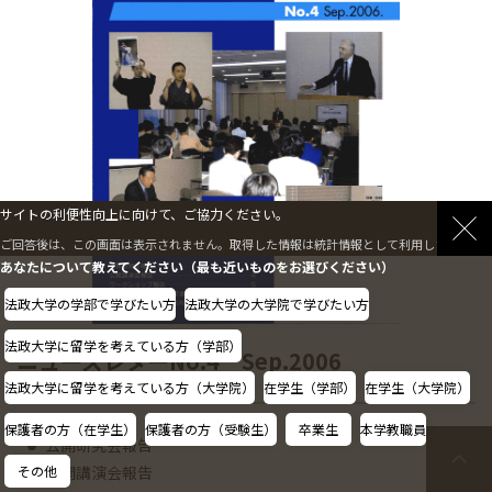
サイトの利便性向上に向けて、ご協力ください。
ご回答後は、この画面は表示されません。取得した情報は統計情報として利用します。
あなたについて教えてください（最も近いものをお選びください）
法政大学の学部で学びたい方
法政大学の大学院で学びたい方
法政大学に留学を考えている方（学部）
ニューズレターNo.4 Sep.2006
法政大学に留学を考えている方（大学院）
在学生（学部）
在学生（大学院）
保護者の方（在学生）
保護者の方（受験生）
卒業生
本学教職員
公開研究会報告
その他
公開講演会報告