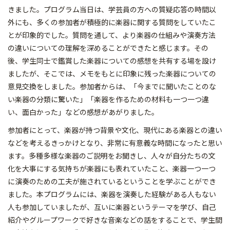
きました。プログラム当日は、学芸員の方への質疑応答の時間以
外にも、多くの参加者が積極的に楽器に関する質問をしていたこ
とが印象的でした。質問を通して、より楽器の仕組みや演奏方法
の違いについての理解を深めることができたと感じます。その
後、学生同士で鑑賞した楽器についての感想を共有する場を設け
ましたが、そこでは、メモをもとに印象に残った楽器についての
意見交換をしました。参加者からは、「今までに聞いたことのな
い楽器の分類に驚いた」「楽器を作るための材料も一つ一つ違
い、面白かった」などの感想があがりました。
参加者にとって、楽器が持つ背景や文化、現代にある楽器との違い
などを考えるきっかけとなり、非常に有意義な時間になったと思い
ます。多種多様な楽器のご説明をお聞きし、人々が自分たちの文
化を大事にする気持ちが楽器にも表れていたこと、楽器一つ一つ
に演奏のための工夫が施されているということを学ぶことができ
ました。本プログラムには、楽器を演奏した経験がある人もない
人も参加していましたが、互いに楽器というテーマを学び、自己
紹介やグループワークで好きな音楽などの話をすることで、学生間