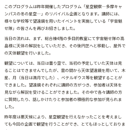
このプログラムは昨年開催したプログラム「星空観察―多摩キャ
ンパスの冬の星空―」のリバイバル企画となります。講師には、
様々な学校等で望遠鏡を用いたイベントを実施している「宇宙魅
せ隊」の皆さんを再びお招きしました。
当日の流れは、まず、総合棟4階の多目的教室にて宇宙魅せ隊の高
畠様に天体の解説をしていただき、その後円芝へと移動し、屋外で
の天体観望を行いました。
観望については、当日は曇り空で、当初の予定していた天体は見
ることはできませんでしたが、雲の間から天体望遠鏡を用いて、木
星、月（当日は満月でした）、ベテルギウス等を観望することが
できました。望遠鏡それぞれに講師の方がつき、参加者は天体を
見ながら解説を受けることができました。その中で各々講師の方
に質問したり、話しかけたりと参加者の積極的な参加が見られま
した。
昨年度は悪天候により、星空観望を行えなかったことを考えまし
ても今回の企画で観望を行うことができ、とてもほっとしておりま