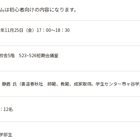
ムは初心者向けの内容になります。
2年11月25日（金）17：00～18：30
校舎5階 523~526短期会議室
 静眉 氏（書道春秋社 師範、教範、成家取得。学生センター市ヶ谷
：12名
学部生