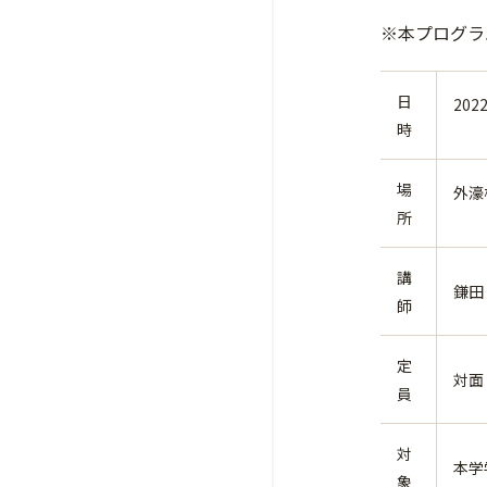
※本プログラ
日
202
時
場
外濠
所
講
鎌田
師
定
対面
員
対
本学
象