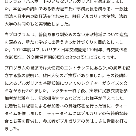
ログラム『パスポートのいらないブルガリア』を実施致しまし
た。本企画の講師である牧野隆幸氏が事務局長を務める、一般社
団法人日本南東欧経済交流協会と、駐日ブルガリア大使館、法政
大学の共同のもと実現致しました。
当プログラムは、普段あまり馴染みのない東欧地域について造詣
を深める、新たな学びに出逢うきっかけづくりを目的としまし
た。2019年度はブルガリアと日本交流開始110周年、外交関係樹
立80周年、外交関係再開60周年の3つの周年に当たります。
プログラムの冒頭では大使館のエントランスにある3つの周年を記
念する旗の説明と、駐日大使のご挨拶がありました。その後講師
によるブルガリアの基礎知識についてのレクチャーがクイズを交
えながら行われました。レクチャー終了後、実際に民族衣装を参
加者が試着をし、記念撮影をするなど楽しむ様子が伺えました。
試着後には秘書による参加者への質疑応答を行った後に、ティー
タイムを催しました。ティータイムにはブルガリアの伝統的な軽
食とお茶を提供し、参加者がブルガリアの美味しさに舌鼓を打ち
ました。